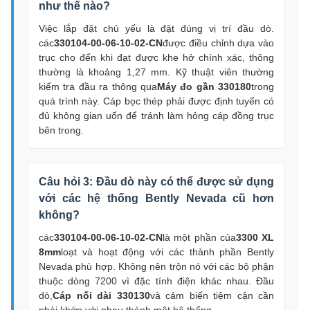
như thế nào?
Việc lắp đặt chủ yếu là đặt đúng vị trí đầu dò.
các
330104-00-06-10-02-CN
được điều chỉnh dựa vào
trục cho đến khi đạt được khe hở chính xác, thông
thường là khoảng 1,27 mm. Kỹ thuật viên thường
kiểm tra đầu ra thông qua
Máy đo gần 330180
trong
quá trình này. Cáp bọc thép phải được định tuyến có
đủ không gian uốn để tránh làm hỏng cáp đồng trục
bên trong.
Câu hỏi 3: Đầu dò này có thể được sử dụng
với các hệ thống Bently Nevada cũ hơn
không?
các
330104-00-06-10-02-CN
là một phần của
3300 XL
8mm
loạt và hoạt động với các thành phần Bently
Nevada phù hợp. Không nên trộn nó với các bộ phận
thuộc dòng 7200 vì đặc tính điện khác nhau. Đầu
dò,
Cáp nối dài 330130
và cảm biến tiệm cận cần