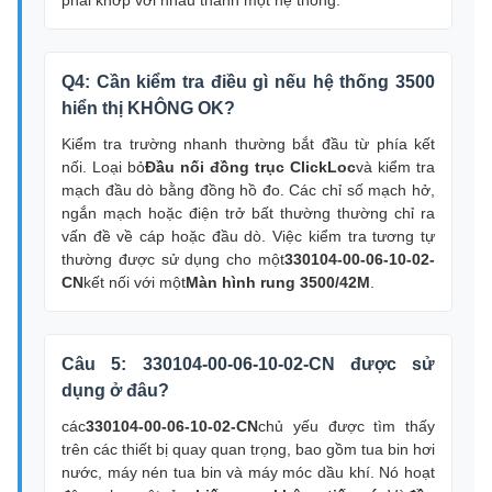
phải khớp với nhau thành một hệ thống.
Q4: Cần kiểm tra điều gì nếu hệ thống 3500
hiển thị KHÔNG OK?
Kiểm tra trường nhanh thường bắt đầu từ phía kết
nối. Loại bỏ
Đầu nối đồng trục ClickLoc
và kiểm tra
mạch đầu dò bằng đồng hồ đo. Các chỉ số mạch hở,
ngắn mạch hoặc điện trở bất thường thường chỉ ra
vấn đề về cáp hoặc đầu dò. Việc kiểm tra tương tự
thường được sử dụng cho một
330104-00-06-10-02-
CN
kết nối với một
Màn hình rung 3500/42M
.
Câu 5: 330104-00-06-10-02-CN được sử
dụng ở đâu?
các
330104-00-06-10-02-CN
chủ yếu được tìm thấy
trên các thiết bị quay quan trọng, bao gồm tua bin hơi
nước, máy nén tua bin và máy móc dầu khí. Nó hoạt