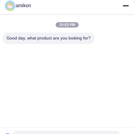
amikon
10:03 PM
Good day, what product are you looking for?
Điện thoại：0086-180-20776792
E-mail：sales@amikon.cn
VỀ CHÚNG TÔI
Hồ sơ công ty
Chuyến tham quan nhà máy
Kiểm soát chất lượng
Sơ đồ trang web