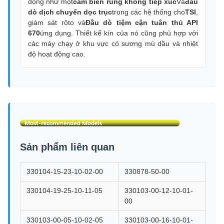
động như một
cảm biến rung không tiếp xúc
Và
đầu
dò dịch chuyển dọc trục
trong các hệ thống cho
TSI
,
giám sát rôto và
Đầu dò tiệm cận tuân thủ API
670
ứng dụng. Thiết kế kín của nó cũng phù hợp với
các máy chạy ở khu vực có sương mù dầu và nhiệt
độ hoạt động cao.
Sản phẩm liên quan
330104-15-23-10-02-00
330878-50-00
330104-19-25-10-11-05
330103-00-12-10-01-
00
330103-00-05-10-02-05
330103-00-16-10-01-