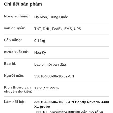
Chi tiết sản phẩm
Nơi giao hàng:
Hạ Môn, Trung Quốc
vận chuyển:
TNT, DHL, FedEx, EMS, UPS
Cân nặng:
0,14kg
nước xuất xứ:
Hoa Kỳ
Bao bì:
Bao bì mới ban đầu
Người mẫu:
330104-00-06-10-02-CN
Kích thước vận
1,8x1,5x122cm
chuyển dự kiến:
Làm nổi bật:
330104-00-06-10-02-CN Bently Nevada 3300
XL probe
,
330180 proximitor 330130 cáp mở rộng
,