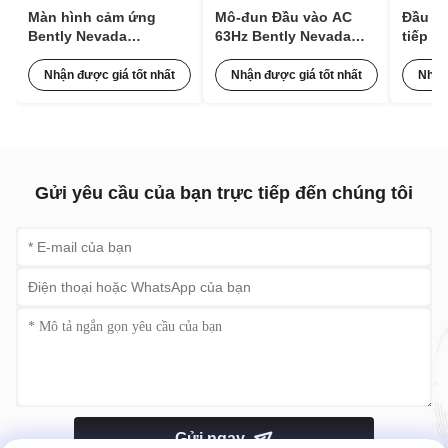
Màn hình cảm ứng
Mô-đun Đầu vào AC
Đầu dò
Bently Nevada
63Hz Bently Nevada
tiếp x
100M1554 Mô-đun Mở
125840-02 3500/15 Với
3300 X
rộng Xung cho Giám
85 đến 264 Vac RMS
330106
Nhận được giá tốt nhất
Nhận được giá tốt nhất
Nhận
sát Tình trạng
Điện áp Thấp
Gửi yêu cầu của bạn trực tiếp đến chúng tôi
Gửi ngay