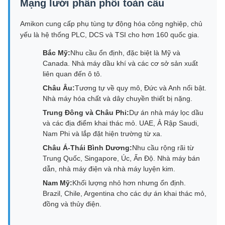
Mạng lưới phân phối toàn cầu
Amikon cung cấp phụ tùng tự động hóa công nghiệp, chủ
yếu là hệ thống PLC, DCS và TSI cho hơn 160 quốc gia.
Bắc Mỹ:
Nhu cầu ổn định, đặc biệt là Mỹ và
Canada. Nhà máy dầu khí và các cơ sở sản xuất
liên quan đến ô tô.
Châu Âu:
Tương tự về quy mô, Đức và Anh nổi bật.
Nhà máy hóa chất và dây chuyền thiết bị nặng.
Trung Đông và Châu Phi:
Dự án nhà máy lọc dầu
và các địa điểm khai thác mỏ. UAE, Ả Rập Saudi,
Nam Phi và lắp đặt hiện trường từ xa.
Châu Á-Thái Bình Dương:
Nhu cầu rộng rãi từ
Trung Quốc, Singapore, Úc, Ấn Độ. Nhà máy bán
dẫn, nhà máy điện và nhà máy luyện kim.
Nam Mỹ:
Khối lượng nhỏ hơn nhưng ổn định.
Brazil, Chile, Argentina cho các dự án khai thác mỏ,
đồng và thủy điện.