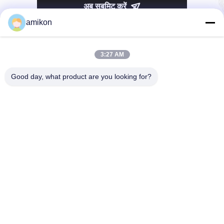
अब सबमिट करें
amikon
3:27 AM
Good day, what product are you looking for?
टेलीफोन：0086-180-20776792
ईमेल：sales@amikon.cn
हमारे बारे में
कंपनी प्रोफ़ाइल
कारखाने का दौरा
गुणवत्ता नियंत्रण
साइटमैप