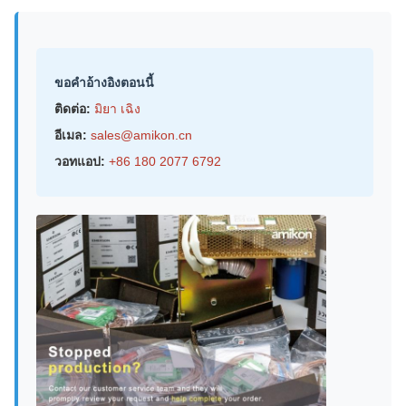
ขอคําอ้างอิงตอนนี้
ติดต่อ:
มิยา เฉิง
อีเมล:
sales@amikon.cn
วอทแอป:
+86 180 2077 6792