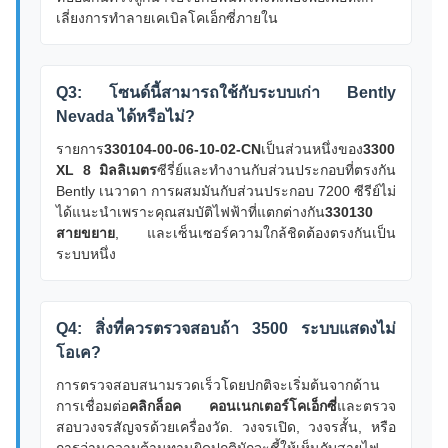
เลี่ยงการทําลายเคเบิลโคเอ็กซี่ภายใน
Q3: โซนด์นี้สามารถใช้กับระบบเก่า Bently
Nevada ได้หรือไม่?
รายการ
330104-00-06-10-02-CN
เป็นส่วนหนึ่งของ
3300
XL 8 มิลลิเมตร
ซีรี่ย์และทํางานกับส่วนประกอบที่ตรงกัน
Bently เนวาดา การผสมมันกับส่วนประกอบ 7200 ซีรีย์ไม่
ได้แนะนําเพราะคุณสมบัติไฟฟ้าที่แตกต่างกัน
330130
สายขยาย
, และเซ็นเซอร์ความใกล้ชิดต้องตรงกันเป็น
ระบบหนึ่ง
Q4: สิ่งที่ควรตรวจสอบถ้า 3500 ระบบแสดงไม่
โอเค?
การตรวจสอบสนามรวดเร็วโดยปกติจะเริ่มต้นจากด้าน
การเชื่อมต่อ
คลิกล็อค คอนเนกเตอร์โคเอ็กซี่
และตรวจ
สอบวงจรสัญจรด้วยเครื่องวัด. วงจรเปิด, วงจรสั้น, หรือ