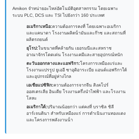
Amikon จําหน่ายอะไหล่อัตโนมัติอุตสาหกรรม โดยเฉพาะ
ระบบ PLC, DCS และ TSI ไปยังกว่า 160 ประเทศ
อเมริกาเหนือ:
ความต้องการคงที่ โดยเฉพาะอเมริกา
และแคนาดา โรงงานผลิตน้ํามันและก๊าซ และสถานที่
ผลิตรถยนต์
ยุโรป:
ในขนาดที่คล้ายกัน เยอรมนีและสหราช
อาณาจักรโดดเด่น โรงงานเคมีและสายอุปกรณ์หนัก
ตะวันออกกลางและแอฟริกา:
โครงการเหมืองแร่และ
โรงงานแปรรูป ยูเออี ซาอุดิอาระเบีย แอนด์แอฟริกาใต้
และอุปกรณ์ที่อยู่ห่างไกล
เอเชียแปซิฟิก:
ความต้องการจากจีน สิงคโปร์
ออสเตรเลีย อินเดีย โรงงานครึ่งนําไฟฟ้า และโรงงาน
โลหะ
อเมริกาใต้:
ปริมาณน้อยกว่า แต่คงที่ บราซิล ชิลี
อาร์เจนตินา สําหรับเหมืองแร่ การดําเนินงานทองแดง
และโครงการพลังงานน้ํา