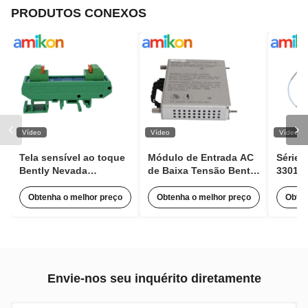
PRODUTOS CONEXOS
Vídeo
Vídeo
Vídeo
Tela sensível ao toque
Módulo de Entrada AC
Série 
Bently Nevada
de Baixa Tensão Bently
330106
100M1554 Módulo
Nevada 125840-02
Bentl
Expansor de Pulso para
3500/15 63Hz Com 85 a
de Pr
Obtenha o melhor preço
Obtenha o melhor preço
Obten
Monitoramento de
264 Vac RMS
Conta
Condição
Envie-nos seu inquérito diretamente