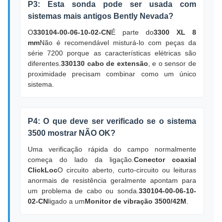
P3: Esta sonda pode ser usada com
sistemas mais antigos Bently Nevada?
O
330104-00-06-10-02-CN
É parte do
3300 XL 8
mm
Não é recomendável misturá-lo com peças da
série 7200 porque as características elétricas são
diferentes.
330130 cabo de extensão
, e o sensor de
proximidade precisam combinar como um único
sistema.
P4: O que deve ser verificado se o sistema
3500 mostrar NÃO OK?
Uma verificação rápida do campo normalmente
começa do lado da ligação.
Conector coaxial
ClickLoc
O circuito aberto, curto-circuito ou leituras
anormais de resistência geralmente apontam para
um problema de cabo ou sonda.
330104-00-06-10-
02-CN
ligado a um
Monitor de vibração 3500/42M
.