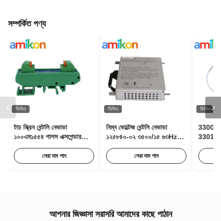
সম্পর্কিত পণ্য
ভিডিও
ভিডিও
ভিডিও
টাচ স্ক্রিন বেন্টলি নেভাডা
নিম্ন ভোল্টেজ বেন্টলি নেভাডা
3300 X
১০০এম১৫৫৪ পালস এক্সপেন্ডার
১২৫৮৪০-০২ ৩৫০০/১৫ ৬৩Hz
330106
মডিউল কন্ডিশন মনিটরিং এর জন্য
এসি ইনপুট মডিউল ৮৫ থেকে ২৬৪
বেন্টলি নেভ
Vac RMS সহ
প্রোব
সেরা দাম পান
সেরা দাম পান
আপনার জিজ্ঞাসা সরাসরি আমাদের কাছে পাঠান