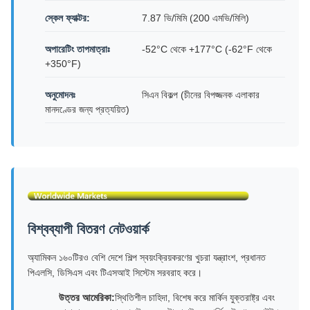
স্কেল ফ্যাক্টর:
7.87 ভি/মিমি (200 এমভি/মিলি)
অপারেটিং তাপমাত্রাঃ
-52°C থেকে +177°C (-62°F থেকে
+350°F)
অনুমোদনঃ
সিএন বিকল্প (চীনের বিপজ্জনক এলাকার
মানদণ্ডের জন্য প্রত্যয়িত)
বিশ্বব্যাপী বিতরণ নেটওয়ার্ক
অ্যামিকন ১৬০টিরও বেশি দেশে শিল্প স্বয়ংক্রিয়করণের খুচরা যন্ত্রাংশ, প্রধানত
পিএলসি, ডিসিএস এবং টিএসআই সিস্টেম সরবরাহ করে।
উত্তর আমেরিকা:
স্থিতিশীল চাহিদা, বিশেষ করে মার্কিন যুক্তরাষ্ট্র এবং