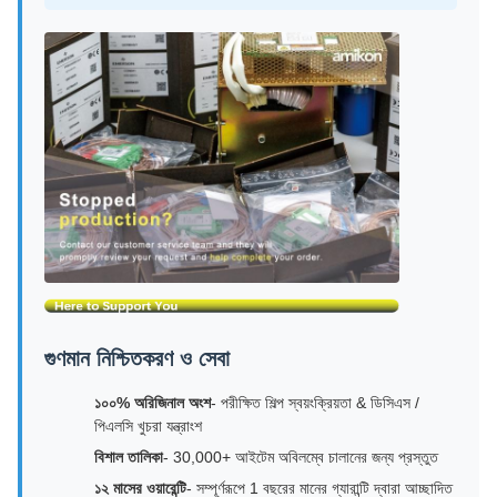
গুণমান নিশ্চিতকরণ ও সেবা
১০০% অরিজিনাল অংশ
- পরীক্ষিত শিল্প স্বয়ংক্রিয়তা & ডিসিএস /
পিএলসি খুচরা যন্ত্রাংশ
বিশাল তালিকা
- 30,000+ আইটেম অবিলম্বে চালানের জন্য প্রস্তুত
১২ মাসের ওয়ারেন্টি
- সম্পূর্ণরূপে 1 বছরের মানের গ্যারান্টি দ্বারা আচ্ছাদিত