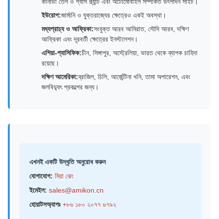
কানাডা তেল ও গ্যাস প্ল্যান্ট এবং অটোমোবাইল সম্পর্কিত উৎপাদন সাইট।
ইউরোপ:
জার্মানি ও যুক্তরাজ্যের ক্ষেত্রেও একই অবস্থা।
মধ্যপ্রাচ্য ও আফ্রিকা:
সংযুক্ত আরব আমিরাত, সৌদি আরব, দক্ষিণ
আফ্রিকা এবং দূরবর্তী ক্ষেত্রের ইনস্টলেশন।
এশিয়া-প্যাসিফিক:
চীন, সিঙ্গাপুর, অস্ট্রেলিয়া, ভারত থেকে ব্যাপক চাহিদা
রয়েছে।
দক্ষিণ আমেরিকা:
ব্রাজিল, চিলি, আর্জেন্টিনা খনি, তামা অপারেশন, এবং
জলবিদ্যুৎ প্রকল্পের জন্য।
এখনই একটি উদ্ধৃতি অনুরোধ করুন
যোগাযোগ:
মিয়া ঝেং
ইমেইল:
sales@amikon.cn
হোয়াটসঅ্যাপঃ
+৮৬ ১৮০ ২০৭৭ ৬৭৯২