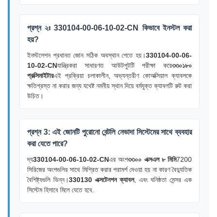
প্রশ্ন ২ঃ 330104-00-06-10-02-CN কিভাবে ইনস্টল করা
হয়?
ইনস্টলেশন প্রধানত জোন সঠিক অবস্থান পেতে হয়।
330104-00-06-
10-02-CN
যান্ত্রিকরা সাধারণত আউটপুটটি পরীক্ষা করে
৩৩০১৮০
প্রক্সিমাইটার
এই প্রক্রিয়া চলাকালীন, অভ্যন্তরীণ কোঅক্সিয়াল ক্যাবলকে
ক্ষতিগ্রস্ত না করার জন্য যথেষ্ট নমনীয় স্থান দিয়ে বর্মযুক্ত ক্যাবলটি রুট করা
উচিত।
প্রশ্ন 3: এই জোনটি পুরোনো বেন্টলি নেভাদা সিস্টেমের সাথে ব্যবহার
করা যেতে পারে?
দ্য
330104-00-06-10-02-CN
এর অংশ
৩৩০০ এক্সএল ৮ মিমি
7200
সিরিজের অংশগুলির সাথে মিশ্রিত করার পরামর্শ দেওয়া হয় না কারণ বৈদ্যুতিক
বৈশিষ্ট্যগুলি ভিন্ন।
330130 এক্সটেনশন ক্যাবল
, এবং ঘনিষ্ঠতা সেন্সর এক
সিস্টেম হিসাবে মিলে যেতে হবে.