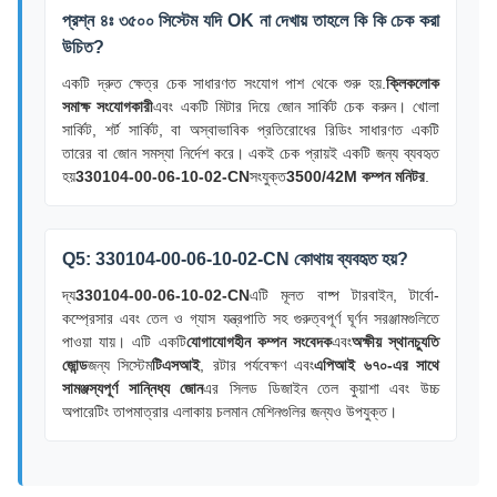
প্রশ্ন ৪ঃ ৩৫০০ সিস্টেম যদি OK না দেখায় তাহলে কি কি চেক করা
উচিত?
একটি দ্রুত ক্ষেত্র চেক সাধারণত সংযোগ পাশ থেকে শুরু হয়.
ক্লিকলোক
সমাক্ষ সংযোগকারী
এবং একটি মিটার দিয়ে জোন সার্কিট চেক করুন। খোলা
সার্কিট, শর্ট সার্কিট, বা অস্বাভাবিক প্রতিরোধের রিডিং সাধারণত একটি
তারের বা জোন সমস্যা নির্দেশ করে। একই চেক প্রায়ই একটি জন্য ব্যবহৃত
হয়
330104-00-06-10-02-CN
সংযুক্ত
3500/42M কম্পন মনিটর
.
Q5: 330104-00-06-10-02-CN কোথায় ব্যবহৃত হয়?
দ্য
330104-00-06-10-02-CN
এটি মূলত বাষ্প টারবাইন, টার্বো-
কম্প্রেসার এবং তেল ও গ্যাস যন্ত্রপাতি সহ গুরুত্বপূর্ণ ঘূর্ণন সরঞ্জামগুলিতে
পাওয়া যায়। এটি একটি
যোগাযোগহীন কম্পন সংবেদক
এবং
অক্ষীয় স্থানচ্যুতি
জোন্ড
জন্য সিস্টেম
টিএসআই
, রটার পর্যবেক্ষণ এবং
এপিআই ৬৭০-এর সাথে
সামঞ্জস্যপূর্ণ সান্নিধ্য জোন
এর সিলড ডিজাইন তেল কুয়াশা এবং উচ্চ
অপারেটিং তাপমাত্রার এলাকায় চলমান মেশিনগুলির জন্যও উপযুক্ত।