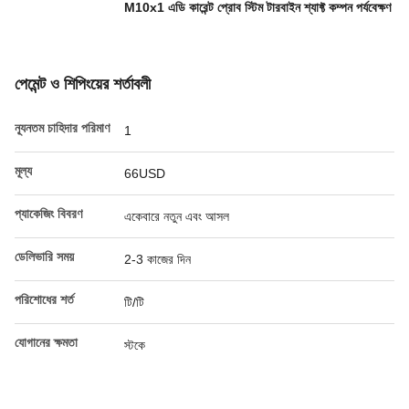
M10x1 এডি কারেন্ট প্রোব স্টিম টারবাইন শ্যাফ্ট কম্পন পর্যবেক্ষণ
পেমেন্ট ও শিপিংয়ের শর্তাবলী
ন্যূনতম চাহিদার পরিমাণ
1
মূল্য
66USD
প্যাকেজিং বিবরণ
একেবারে নতুন এবং আসল
ডেলিভারি সময়
2-3 কাজের দিন
পরিশোধের শর্ত
টি/টি
যোগানের ক্ষমতা
স্টকে