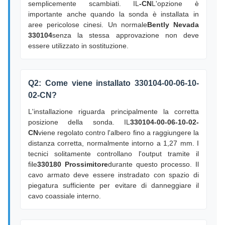
semplicemente scambiati. IL
-CN
L'opzione è
importante anche quando la sonda è installata in
aree pericolose cinesi. Un normale
Bently Nevada
330104
senza la stessa approvazione non deve
essere utilizzato in sostituzione.
Q2: Come viene installato 330104-00-06-10-
02-CN?
L'installazione riguarda principalmente la corretta
posizione della sonda. IL
330104-00-06-10-02-
CN
viene regolato contro l'albero fino a raggiungere la
distanza corretta, normalmente intorno a 1,27 mm. I
tecnici solitamente controllano l'output tramite il
file
330180 Prossimitore
durante questo processo. Il
cavo armato deve essere instradato con spazio di
piegatura sufficiente per evitare di danneggiare il
cavo coassiale interno.