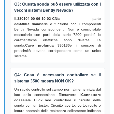
Q3: Questa sonda può essere utilizzata con i
vecchi sistemi Bently Nevada?
IL
330104-00-06-10-02-CN
fa parte
del
3300XL8mm
serie e funziona con i componenti
Bently Nevada corrispondenti. Non è consigliabile
mescolarlo con parti della serie 7200 perché le
caratteristiche elettriche sono diverse. La
sonda,
Cavo prolunga 330130
e il sensore di
prossimità devono corrispondere come un unico
sistema.
Q4: Cosa è necessario controllare se il
sistema 3500 mostra NON OK?
Un rapido controllo sul campo normalmente inizia dal
lato della connessione. Rimuovere il
Connettore
coassiale ClickLoc
e controllare il circuito della
sonda con un tester. Circuito aperto, cortocircuito o
letture anomale della resistenza solitamente indicano