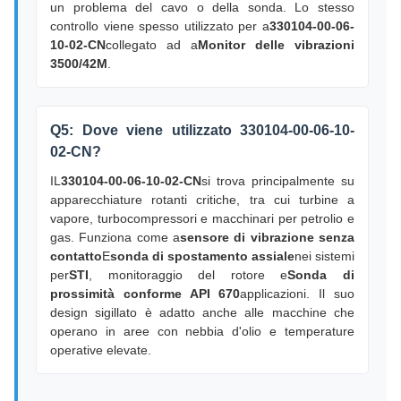
un problema del cavo o della sonda. Lo stesso
controllo viene spesso utilizzato per a
330104-00-06-
10-02-CN
collegato ad a
Monitor delle vibrazioni
3500/42M
.
Q5: Dove viene utilizzato 330104-00-06-10-
02-CN?
IL
330104-00-06-10-02-CN
si trova principalmente su
apparecchiature rotanti critiche, tra cui turbine a
vapore, turbocompressori e macchinari per petrolio e
gas. Funziona come a
sensore di vibrazione senza
contatto
E
sonda di spostamento assiale
nei sistemi
per
STI
, monitoraggio del rotore e
Sonda di
prossimità conforme API 670
applicazioni. Il suo
design sigillato è adatto anche alle macchine che
operano in aree con nebbia d'olio e temperature
operative elevate.