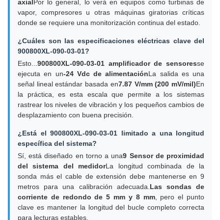
axial
Por lo general, lo verá en equipos como turbinas de
vapor, compresores u otras máquinas giratorias críticas
donde se requiere una monitorización continua del estado.
¿Cuáles son las especificaciones eléctricas clave del
900800XL-090-03-01?
Esto...
900800XL-090-03-01 amplificador de sensores
se
ejecuta en un
-24 Vdc de alimentación
La salida es una
señal lineal estándar basada en
7.87 V/mm (200 mV/mil)
En
la práctica, es esta escala que permite a los sistemas
rastrear los niveles de vibración y los pequeños cambios de
desplazamiento con buena precisión.
¿Está el 900800XL-090-03-01 limitado a una longitud
específica del sistema?
Sí, está diseñado en torno a una
9 Sensor de proximidad
del sistema del medidor
La longitud combinada de la
sonda más el cable de extensión debe mantenerse en 9
metros para una calibración adecuada.
Las sondas de
corriente de redondo de 5 mm y 8 mm
, pero el punto
clave es mantener la longitud del bucle completo correcta
para lecturas estables.