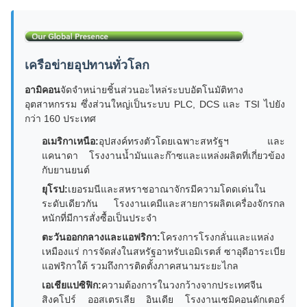
เครือข่ายอุปทานทั่วโลก
อามิคอน
จัดจำหน่ายชิ้นส่วนอะไหล่ระบบอัตโนมัติทาง
อุตสาหกรรม ซึ่งส่วนใหญ่เป็นระบบ PLC, DCS และ TSI ไปยัง
กว่า 160 ประเทศ
อเมริกาเหนือ:
อุปสงค์ทรงตัวโดยเฉพาะสหรัฐฯ และ
แคนาดา โรงงานน้ำมันและก๊าซและแหล่งผลิตที่เกี่ยวข้อง
กับยานยนต์
ยุโรป:
เยอรมนีและสหราชอาณาจักรมีความโดดเด่นใน
ระดับเดียวกัน โรงงานเคมีและสายการผลิตเครื่องจักรกล
หนักที่มีการสั่งซื้อเป็นประจำ
ตะวันออกกลางและแอฟริกา:
โครงการโรงกลั่นและแหล่ง
เหมืองแร่ การจัดส่งในสหรัฐอาหรับเอมิเรตส์ ซาอุดีอาระเบีย
แอฟริกาใต้ รวมถึงการติดตั้งภาคสนามระยะไกล
เอเชียแปซิฟิก:
ความต้องการในวงกว้างจากประเทศจีน
สิงคโปร์ ออสเตรเลีย อินเดีย โรงงานเซมิคอนดักเตอร์