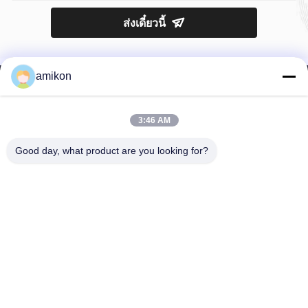
ส่งเดี๋ยวนี้
amikon
3:46 AM
โทรศัพท์：0086-180-20776792
Good day, what product are you looking for?
อีเมล：sales@amikon.cn
เกี่ยวกับเรา
โปรไฟล์บริษัท
ทัวร์โรงงาน
การควบคุมคุณภาพ