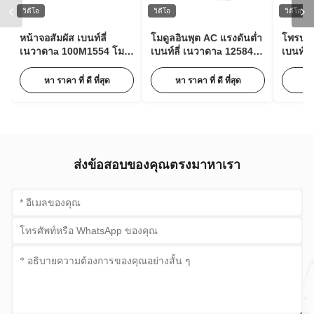
วิดีโอ
วิดีโอ
วิดีโอ
หน้าจอสัมผัส เบนท์ลี่
โมดูลอินพุต AC แรงดันต่ำ
โพรบวั
เนวาดาa 100M1554 โม
เบนท์ลี่ เนวาดาa 125840-
เบนท์ลี
ดูลขยายพัลส์สำหรับการ
02 3500/15 63Hz พร้อม
XL Ser
ตรวจสอบสภาพ
85 ถึง 264 Vac RMS
05-30-
หา ราคา ที่ ดี ที่สุด
หา ราคา ที่ ดี ที่สุด
หา
ส่งข้อสอบของคุณตรงมาหาเรา