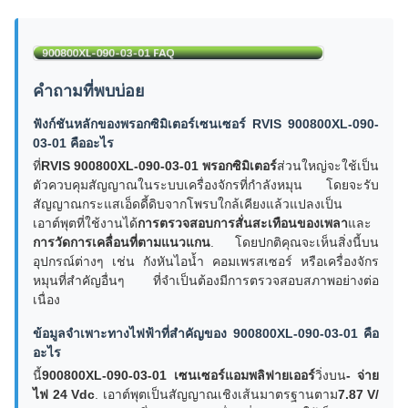
คำถามที่พบบ่อย
ฟังก์ชันหลักของพรอกซิมิเตอร์เซนเซอร์ RVIS 900800XL-090-
03-01 คืออะไร
ที่
RVIS 900800XL-090-03-01 พรอกซิมิเตอร์
ส่วนใหญ่จะใช้เป็น
ตัวควบคุมสัญญาณในระบบเครื่องจักรที่กำลังหมุน โดยจะรับ
สัญญาณกระแสเอ็ดดี้ดิบจากโพรบใกล้เคียงแล้วแปลงเป็น
เอาต์พุตที่ใช้งานได้
การตรวจสอบการสั่นสะเทือนของเพลา
และ
การวัดการเคลื่อนที่ตามแนวแกน
. โดยปกติคุณจะเห็นสิ่งนี้บน
อุปกรณ์ต่างๆ เช่น กังหันไอน้ำ คอมเพรสเซอร์ หรือเครื่องจักร
หมุนที่สำคัญอื่นๆ ที่จำเป็นต้องมีการตรวจสอบสภาพอย่างต่อ
เนื่อง
ข้อมูลจำเพาะทางไฟฟ้าที่สำคัญของ 900800XL-090-03-01 คือ
อะไร
นี้
900800XL-090-03-01 เซนเซอร์แอมพลิฟายเออร์
วิ่งบน
- จ่าย
ไฟ 24 Vdc
. เอาต์พุตเป็นสัญญาณเชิงเส้นมาตรฐานตาม
7.87 V/