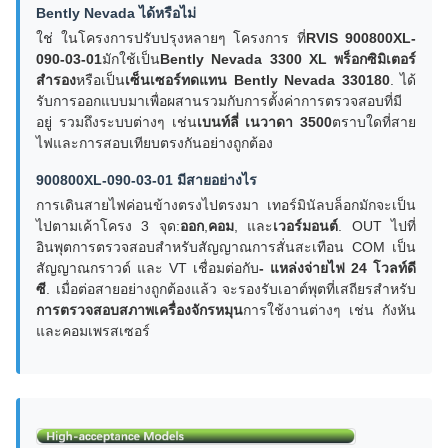
Bently Nevada ได้หรือไม่
ใช่ ในโครงการปรับปรุงหลายๆ โครงการ ที่
RVIS 900800XL-
090-03-01
มักใช้เป็น
Bently Nevada 3300 XL พร็อกซิมิเตอร์
สำรอง
หรือเป็น
เซ็นเซอร์ทดแทน Bently Nevada 330180
. ได้
รับการออกแบบมาเพื่อผสานรวมกับการตั้งค่าการตรวจสอบที่มี
อยู่ รวมถึงระบบต่างๆ เช่น
เบนท์ลี่ เนวาดา 3500
ตราบใดที่สาย
ไฟและการสอบเทียบตรงกันอย่างถูกต้อง
900800XL-090-03-01 มีสายอย่างไร
การเดินสายไฟค่อนข้างตรงไปตรงมา เทอร์มินัลบล็อกมักจะเป็น
ไปตามเค้าโครง 3 จุด:
ออก
,
คอม
, และ
เวอร์มอนต์
. OUT ไปที่
อินพุตการตรวจสอบสำหรับสัญญาณการสั่นสะเทือน COM เป็น
สัญญาณกราวด์ และ VT เชื่อมต่อกับ
- แหล่งจ่ายไฟ 24 โวลท์ดี
ซี
. เมื่อต่อสายอย่างถูกต้องแล้ว จะรองรับเอาต์พุตที่เสถียรสำหรับ
การตรวจสอบสภาพเครื่องจักรหมุน
การใช้งานต่างๆ เช่น กังหัน
และคอมเพรสเซอร์