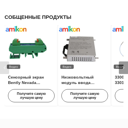
СОБЩЕННЫЕ ПРОДУКТЫ
Видео
Видео
Видео
Сенсорный экран
Низковольтный
3300 X
Bently Nevada
модуль ввода
330106
100M1554 Модуль
переменного тока
Беско
расширения
Bently Nevada 125840-
прибл
Получите самую
Получите самую
По
лучшую цену
лучшую цену
импульсов для
02 3500/15 63 Гц с
Nevad
мониторинга
входным напряжением
состояния
85–264 В переменного
тока (RMS)