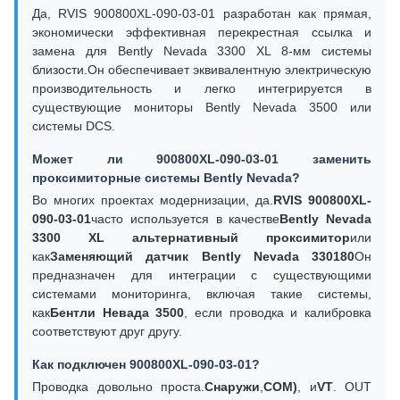
Да, RVIS 900800XL-090-03-01 разработан как прямая,
экономически эффективная перекрестная ссылка и
замена для Bently Nevada 3300 XL 8-мм системы
близости.Он обеспечивает эквивалентную электрическую
производительность и легко интегрируется в
существующие мониторы Bently Nevada 3500 или
системы DCS.
Может ли 900800XL-090-03-01 заменить
проксимиторные системы Bently Nevada?
Во многих проектах модернизации, да.
RVIS 900800XL-
090-03-01
часто используется в качестве
Bently Nevada
3300 XL альтернативный проксимитор
или
как
Заменяющий датчик Bently Nevada 330180
Он
предназначен для интеграции с существующими
системами мониторинга, включая такие системы,
как
Бентли Невада 3500
, если проводка и калибровка
соответствуют друг другу.
Как подключен 900800XL-090-03-01?
Проводка довольно проста.
Снаружи
,
COM)
, и
VT
. OUT