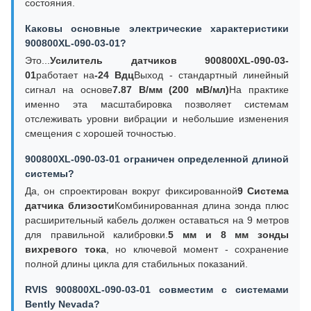
состояния.
Каковы основные электрические характеристики
900800XL-090-03-01?
Это...
Усилитель датчиков 900800XL-090-03-
01
работает на
-24 Вдц
Выход - стандартный линейный
сигнал на основе
7.87 В/мм (200 мВ/мл)
На практике
именно эта масштабировка позволяет системам
отслеживать уровни вибрации и небольшие изменения
смещения с хорошей точностью.
900800XL-090-03-01 ограничен определенной длиной
системы?
Да, он спроектирован вокруг фиксированной
9 Система
датчика близости
Комбинированная длина зонда плюс
расширительный кабель должен оставаться на 9 метров
для правильной калибровки.
5 мм и 8 мм зонды
вихревого тока
, но ключевой момент - сохранение
полной длины цикла для стабильных показаний.
RVIS 900800XL-090-03-01 совместим с системами
Bently Nevada?