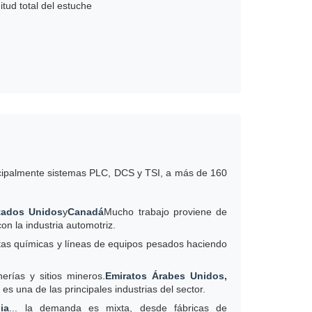
tud total del estuche
incipalmente sistemas PLC, DCS y TSI, a más de 160
tados Unidos
y
Canadá
Mucho trabajo proviene de
on la industria automotriz.
tas químicas y líneas de equipos pesados haciendo
erías y sitios mineros.
Emiratos Árabes Unidos,
d es una de las principales industrias del sector.
ia
... la demanda es mixta, desde fábricas de