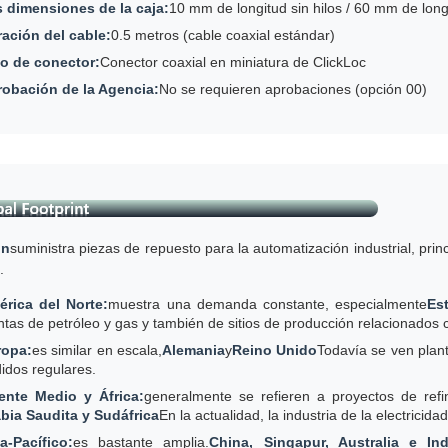
 dimensiones de la caja:
10 mm de longitud sin hilos / 60 mm de longi
ación del cable:
0.5 metros (cable coaxial estándar)
o de conector:
Conector coaxial en miniatura de ClickLoc
obación de la Agencia:
No se requieren aprobaciones (opción 00)
ón
suministra piezas de repuesto para la automatización industrial, pr
.
rica del Norte:
muestra una demanda constante, especialmente
Es
ntas de petróleo y gas y también de sitios de producción relacionados c
ropa:
es similar en escala,
Alemania
y
Reino Unido
Todavía se ven plan
idos regulares.
ente Medio y África:
generalmente se refieren a proyectos de refin
bia Saudita y Sudáfrica
En la actualidad, la industria de la electricida
a-Pacífico:
es bastante amplia.
China, Singapur, Australia e Ind