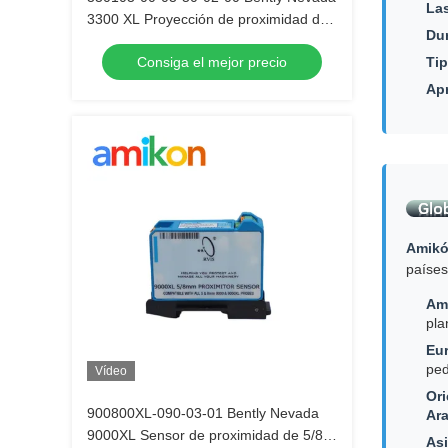
Las
3300 XL Proyección de proximidad de
Dur
8 mm
Consiga el mejor precio
Tip
Apr
Amik
países
Amé
pla
Eu
ped
Vídeo
Ori
900800XL-090-03-01 Bently Nevada
Ara
9000XL Sensor de proximidad de 5/8
Asi