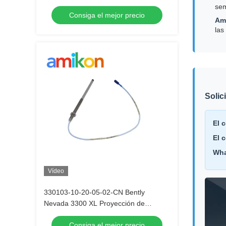
mm
sem
Consiga el mejor precio
Amé
las
Solic
El 
El 
Wha
Vídeo
330103-10-20-05-02-CN Bently
Nevada 3300 XL Proyección de
proximidad de 8 mm
Consiga el mejor precio