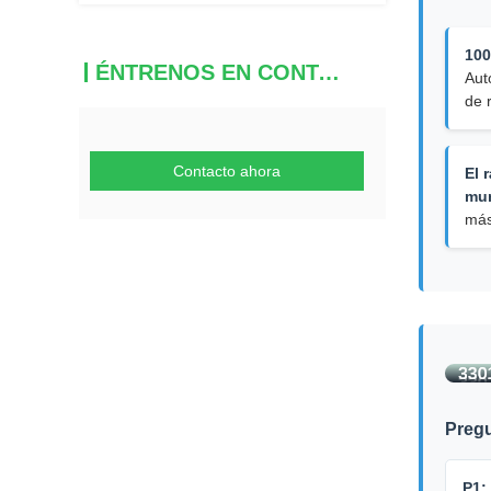
100
ÉNTRENOS EN CONTACTO CON
Aut
de 
Contacto ahora
El 
mun
más
Pregu
P1: