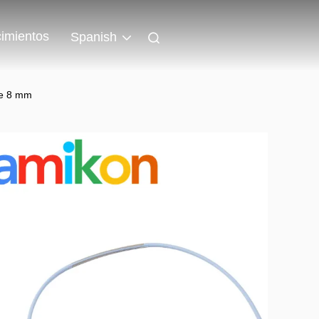
imientos
Spanish
de 8 mm