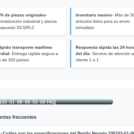
% de piezas originales
-
Inventario masivo
- Más de 3
omatización industrial y piezas
artículos listos para su envío
repuesto DCS/PLC
inmediato
rápido transporte marítimo
Respuesta rápida las 24 hor
dial
- Entrega rápida segura a
del día
- Servicio de atención a
 de 160 países
cliente 1 a 1
ntas frecuentes
 ¿Cuáles son las especificaciones del Bently Nevada 330103-01-0