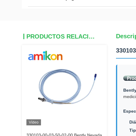
Descri
PRODUCTOS RELACIONADOS
330103
Bentl
medici
Espec
Diá
Vídeo
Tip
330103-00-03-50-02-00 Bently Nevada