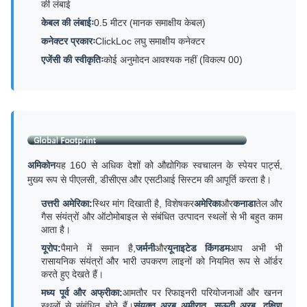
की लंबाई
केबल की लंबाईः
0.5 मीटर (मानक समाक्षीय केबल)
कनेक्टर प्रकारः
ClickLoc लघु समाक्षीय कनेक्टर
एजेंसी की स्वीकृतिः
कोई अनुमोदन आवश्यक नहीं (विकल्प 00)
अमिकोन
यह 160 से अधिक देशों को औद्योगिक स्वचालन के स्पेयर पार्ट्स,
मुख्य रूप से पीएलसी, डीसीएस और एसटीआई सिस्टम की आपूर्ति करता है।
उत्तरी अमेरिका:
स्थिर मांग दिखाती है, विशेषकर
अमेरिका
और
कनाडा
तेल और
गैस संयंत्रों और ऑटोमोबाइल से संबंधित उत्पादन स्थलों से भी बहुत काम
आता है।
यूरोप:
पैमाने में समान है,
जर्मनी
और
यूनाइटेड किंगडम
आप अभी भी
रासायनिक संयंत्रों और भारी उपकरण लाइनों को नियमित रूप से ऑर्डर
करते हुए देखते हैं।
मध्य पूर्व और अफ्रीका:
आमतौर पर रिफाइनरी परियोजनाओं और खनन
स्थलों से संबंधित होते हैं।
संयुक्त अरब अमीरात, सऊदी अरब, दक्षिण