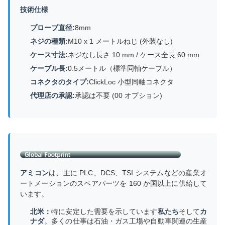
技術仕様
プローブ直径:
8mm
ネジの種類:
M10 x 1 メートルねじ (外装なし)
ケース寸法:
ネジなし長さ 10 mm / ケース全長 60 mm
ケーブル長:
0.5メートル（標準同軸ケーブル）
コネクタのタイプ:
ClickLoc 小型同軸コネクタ
代理店の承認:
承認は不要 (00 オプション)
アミコン
は、主に PLC、DCS、TSI システムなどの産業オ
ートメーションのスペアパーツを 160 か国以上に供給して
います。
北米：
特に安定した需要を示しています
私たち
そして
カ
ナダ
。多くの仕事は石油・ガス工場や自動車関連の生産