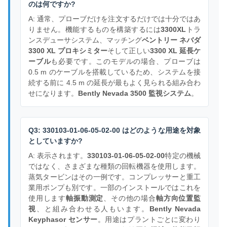
のは何ですか?
A: 通常、プローブだけを注文するだけでは十分ではあ
りません。機能するものを構築するには
3300XL
トラ
ンスデューサシステム、マッチング
ベントリー ネバダ
3300 XL プロキシミター
そして正しい
3300 XL 延長ケ
ーブル
も必要です。このモデルの場合、プローブは
0.5 m のケーブルを搭載しているため、システムを接
続する前に 4.5 m の延長が最もよく見られる組み合わ
せになります。
Bently Nevada 3500 監視システム
。
Q3: 330103-01-06-05-02-00 はどのような用途を対象
としていますか?
A: 表示されます。
330103-01-06-05-02-00
特定の機械
ではなく、さまざまな種類の回転機器を使用します。
蒸気タービンはその一例です。コンプレッサーと重工
業用ポンプも別です。一部のインストールではこれを
使用します
軸振動測定
、その他の場合
軸方向位置監
視
、と組み合わせる人もいます。
Bently Nevada
Keyphasor センサー
。用途はプラントごとに変わり