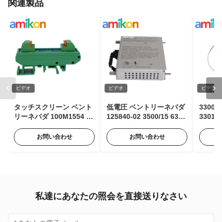
関連製品
ビデオ
ビデオ
ビデオ
タッチスクリーン ベント
低電圧 ベントリーネバダ
3300
リーネバダ 100M1554 パ
125840-02 3500/15 63Hz
330106
ルスエキスパンダーモジ
AC 入力モジュール、85
ベント
ュール 状態監視用
～264 Vac RMS
型近接
お問い合わせ
お問い合わせ
私達にあなたの照会を直接送りなさい