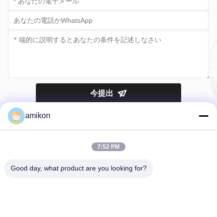
今提出
amikon
7:52 PM
Good day, what product are you looking for?
Tel：0086-180-20776792
メールアドレス：sales@amikon.cn