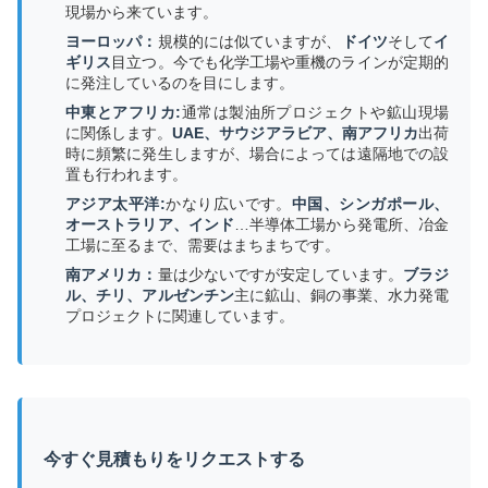
現場から来ています。
ヨーロッパ：
規模的には似ていますが、
ドイツ
そして
イ
ギリス
目立つ。今でも化学工場や重機のラインが定期的
に発注しているのを目にします。
中東とアフリカ:
通常は製油所プロジェクトや鉱山現場
に関係します。
UAE、サウジアラビア、南アフリカ
出荷
時に頻繁に発生しますが、場合によっては遠隔地での設
置も行われます。
アジア太平洋:
かなり広いです。
中国、シンガポール、
オーストラリア、インド
…半導体工場から発電所、冶金
工場に至るまで、需要はまちまちです。
南アメリカ：
量は少ないですが安定しています。
ブラジ
ル、チリ、アルゼンチン
主に鉱山、銅の事業、水力発電
プロジェクトに関連しています。
今すぐ見積もりをリクエストする