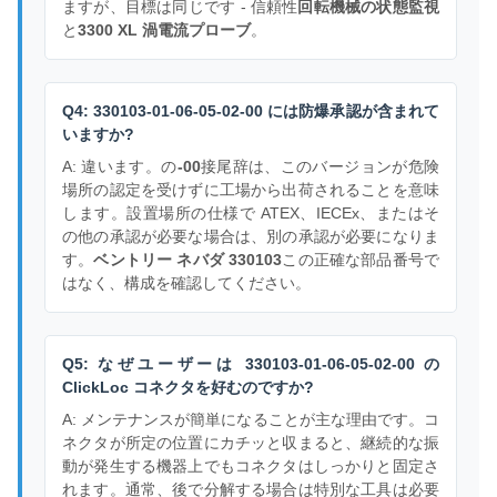
ますが、目標は同じです - 信頼性
回転機械の状態監視
と
3300 XL 渦電流プローブ
。
Q4: 330103-01-06-05-02-00 には防爆承認が含まれて
いますか?
A: 違います。の
-00
接尾辞は、このバージョンが危険
場所の認定を受けずに工場から出荷されることを意味
します。設置場所の仕様で ATEX、IECEx、またはそ
の他の承認が必要な場合は、別の承認が必要になりま
す。
ベントリー ネバダ 330103
この正確な部品番号で
はなく、構成を確認してください。
Q5: なぜユーザーは 330103-01-06-05-02-00 の
ClickLoc コネクタを好むのですか?
A: メンテナンスが簡単になることが主な理由です。コ
ネクタが所定の位置にカチッと収まると、継続的な振
動が発生する機器上でもコネクタはしっかりと固定さ
れます。通常、後で分解する場合は特別な工具は必要