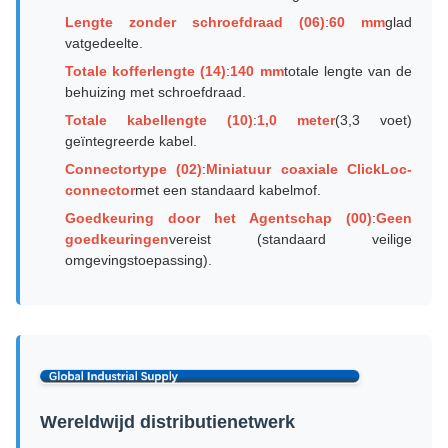
Lengte zonder schroefdraad (06)
:
60 mm
glad
vatgedeelte.
Totale kofferlengte (14)
:
140 mm
totale lengte van de
behuizing met schroefdraad.
Totale kabellengte (10)
:
1,0 meter
(3,3 voet)
geïntegreerde kabel.
Connectortype (02)
:
Miniatuur coaxiale ClickLoc-
connector
met een standaard kabelmof.
Goedkeuring door het Agentschap (00)
:
Geen
goedkeuringen
vereist (standaard veilige
omgevingstoepassing).
Wereldwijd distributienetwerk