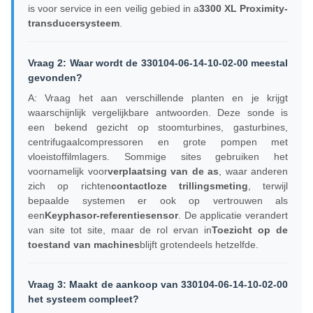
is voor service in een veilig gebied in a
3300 XL Proximity-
transducersysteem
.
Vraag 2: Waar wordt de 330104-06-14-10-02-00 meestal
gevonden?
A: Vraag het aan verschillende planten en je krijgt
waarschijnlijk vergelijkbare antwoorden. Deze sonde is
een bekend gezicht op stoomturbines, gasturbines,
centrifugaalcompressoren en grote pompen met
vloeistoffilmlagers. Sommige sites gebruiken het
voornamelijk voor
verplaatsing van de as
, waar anderen
zich op richten
contactloze trillingsmeting
, terwijl
bepaalde systemen er ook op vertrouwen als
een
Keyphasor-referentiesensor
. De applicatie verandert
van site tot site, maar de rol ervan in
Toezicht op de
toestand van machines
blijft grotendeels hetzelfde.
Vraag 3: Maakt de aankoop van 330104-06-14-10-02-00
het systeem compleet?