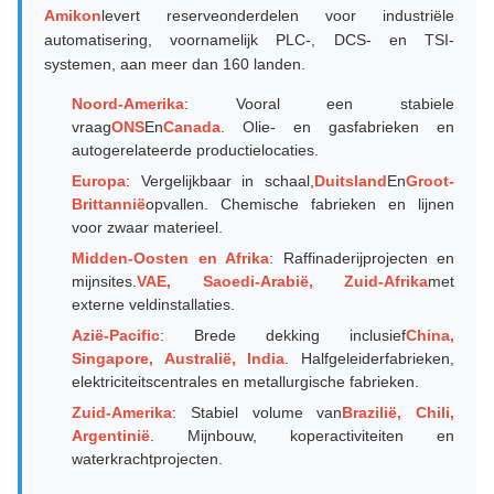
Amikon
levert reserveonderdelen voor industriële
automatisering, voornamelijk PLC-, DCS- en TSI-
systemen, aan meer dan 160 landen.
Noord-Amerika
: Vooral een stabiele
vraag
ONS
En
Canada
. Olie- en gasfabrieken en
autogerelateerde productielocaties.
Europa
: Vergelijkbaar in schaal,
Duitsland
En
Groot-
Brittannië
opvallen. Chemische fabrieken en lijnen
voor zwaar materieel.
Midden-Oosten en Afrika
: Raffinaderijprojecten en
mijnsites.
VAE, Saoedi-Arabië, Zuid-Afrika
met
externe veldinstallaties.
Azië-Pacific
: Brede dekking inclusief
China,
Singapore, Australië, India
. Halfgeleiderfabrieken,
elektriciteitscentrales en metallurgische fabrieken.
Zuid-Amerika
: Stabiel volume van
Brazilië, Chili,
Argentinië
. Mijnbouw, koperactiviteiten en
waterkrachtprojecten.