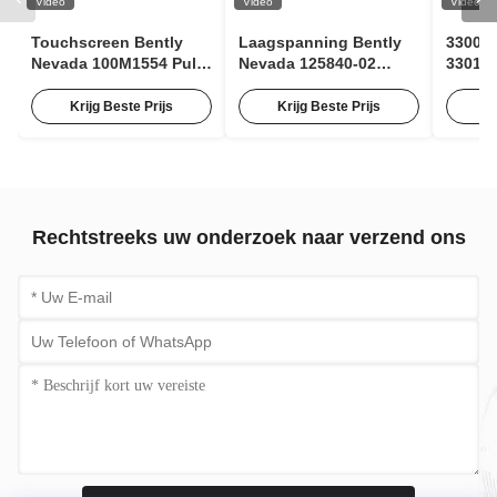
Video
Video
Video
Touchscreen Bently
Laagspanning Bently
3300 X
Nevada 100M1554 Puls
Nevada 125840-02
330106
Expander Module voor
3500/15 63Hz AC-
Bentl
Conditiebewaking
ingangsmodule met 85
Contac
Krijg Beste Prijs
Krijg Beste Prijs
K
tot 264 Vac RMS
Nabij
Rechtstreeks uw onderzoek naar verzend ons