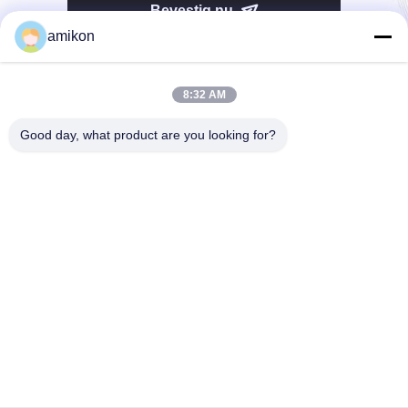
Bevestig nu
amikon
8:32 AM
Good day, what product are you looking for?
Tel.：0086-180-20776792
E-mail：sales@amikon.cn
OVER ONS
Bedrijfprofiel
Fabrieksreis
Kwaliteitscontrole
Sitemap