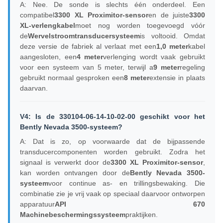
A: Nee. De sonde is slechts één onderdeel. Een
compatibel
3300 XL Proximitor-sensor
en de juiste
3300
XL-verlengkabel
moet nog worden toegevoegd vóór
de
Wervelstroomtransducersysteem
is voltooid. Omdat
deze versie de fabriek al verlaat met een
1,0 meter
kabel
aangesloten, een
4 meter
verlenging wordt vaak gebruikt
voor een systeem van 5 meter, terwijl a
9 meter
regeling
gebruikt normaal gesproken een
8 meter
extensie in plaats
daarvan.
V4: Is de 330104-06-14-10-02-00 geschikt voor het
Bently Nevada 3500-systeem?
A: Dat is zo, op voorwaarde dat de bijpassende
transducercomponenten worden gebruikt. Zodra het
signaal is verwerkt door de
3300 XL Proximitor-sensor
,
kan worden ontvangen door de
Bently Nevada 3500-
systeem
voor continue as- en trillingsbewaking. Die
combinatie zie je vrij vaak op speciaal daarvoor ontworpen
apparatuur
API 670
Machinebeschermingssysteem
praktijken.