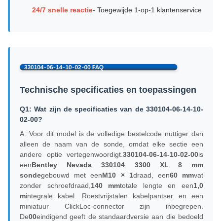
24/7 snelle reactie
- Toegewijde 1-op-1 klantenservice
Technische specificaties en toepassingen
Q1: Wat zijn de specificaties van de 330104-06-14-10-
02-00?
A: Voor dit model is de volledige bestelcode nuttiger dan
alleen de naam van de sonde, omdat elke sectie een
andere optie vertegenwoordigt.
330104-06-14-10-02-00
is
een
Bentley Nevada 330104
3300 XL 8 mm
sonde
gebouwd met een
M10 × 1
draad, een
60 mm
vat
zonder schroefdraad,
140 mm
totale lengte en een
1,0
m
integrale kabel. Roestvrijstalen kabelpantser en een
miniatuur ClickLoc-connector zijn inbegrepen.
De
00
eindigend geeft de standaardversie aan die bedoeld