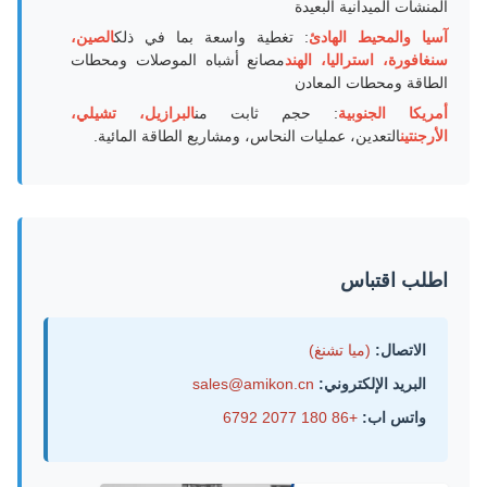
المنشآت الميدانية البعيدة
آسيا والمحيط الهادئ
: تغطية واسعة بما في ذلك
الصين،
سنغافورة، استراليا، الهند
مصانع أشباه الموصلات ومحطات
الطاقة ومحطات المعادن
أمريكا الجنوبية
: حجم ثابت من
البرازيل، تشيلي،
الأرجنتين
التعدين، عمليات النحاس، ومشاريع الطاقة المائية.
اطلب اقتباس
الاتصال:
(ميا تشنغ)
البريد الإلكتروني:
sales@amikon.cn
واتس اب:
+86 180 2077 6792