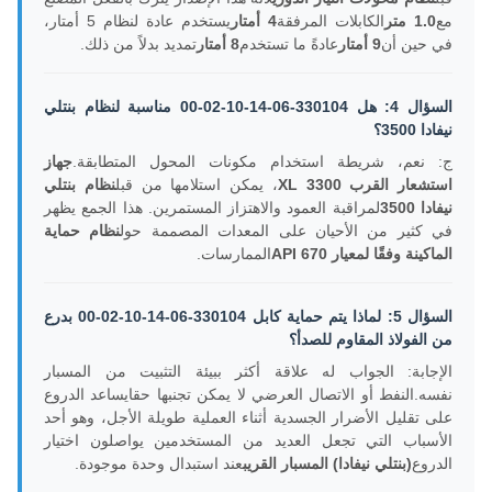
مع
1.0 متر
الكابلات المرفقة
4 أمتار
يستخدم عادة لنظام 5 أمتار،
في حين أن
9 أمتار
عادةً ما تستخدم
8 أمتار
تمديد بدلاً من ذلك.
السؤال 4: هل 330104-06-14-10-02-00 مناسبة لنظام بنتلي
نيفادا 3500؟
ج: نعم، شريطة استخدام مكونات المحول المتطابقة.
جهاز
استشعار القرب 3300 XL
، يمكن استلامها من قبل
نظام بنتلي
نيفادا 3500
لمراقبة العمود والاهتزاز المستمرين. هذا الجمع يظهر
في كثير من الأحيان على المعدات المصممة حول
نظام حماية
الماكينة وفقًا لمعيار API 670
الممارسات.
السؤال 5: لماذا يتم حماية كابل 330104-06-14-10-02-00 بدرع
من الفولاذ المقاوم للصدأ؟
الإجابة: الجواب له علاقة أكثر ببيئة التثبيت من المسبار
نفسه.النفط أو الاتصال العرضي لا يمكن تجنبها حقايساعد الدروع
على تقليل الأضرار الجسدية أثناء العملية طويلة الأجل، وهو أحد
الأسباب التي تجعل العديد من المستخدمين يواصلون اختيار
الدروع
(بنتلي نيفادا) المسبار القريب
عند استبدال وحدة موجودة.