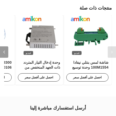
منتجات ذات صلة
فيديو
فيديو
شاشة لمس بنتلي نيفادا
وحدة إدخال التيار المتردد
100M1554 وحدة توسيع
ذات الجهد المنخفض من
النبض لمراقبة الحالة
بينتلي نيفادا 125840-02
بنتلي ني
3500/15 63 هرتز مع 85
بدون تل
احصل على أفضل سعر
احصل على أفضل سعر
احص
إلى 264 فولت تيار متردد
RMS
أرسل استفسارك مباشرة إلينا