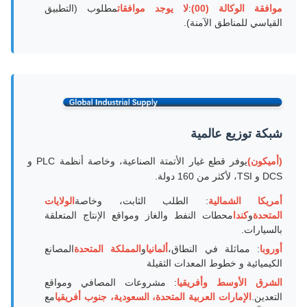
موافقة الوكالة (00)
:
لا يوجد موافقات
مطلوب (التطبيق
القياسي للمناطق الآمنة).
شبكة توزيع عالمية
(أميكون)
يوفر قطع غيار الأتمتة الصناعية، وخاصة أنظمة PLC و
DCS و TSI، لأكثر من 160 دولة.
أمريكا الشمالية
: الطلب الثابت، وخاصة
الولايات
المتحدة
و
كندا
محطات النفط والغاز ومواقع الإنتاج المتعلقة
بالسيارات.
أوروبا
: مماثلة في النطاق،
ألمانيا
و
المملكة المتحدة
المصانع
الكيميائية و خطوط المعدات الثقيلة
الشرق الأوسط وأفريقيا
: مشروعات المصافي ومواقع
التعدين.
الإمارات العربية المتحدة، السعودية، جنوب أفريقيا
مع