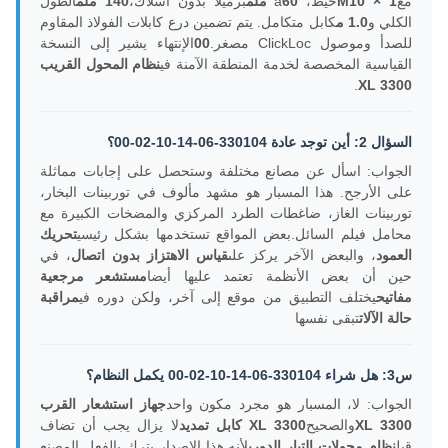
مع
M10 × 1
خيط، a
60 ملم
برميلاً بدون أسلاك،
140 ملم
الطول
الكلي و
1.0 م
كابل متكامل. يتم تضمين درع كابلات الفولاذ المقاوم
للصدأ وموصول ClickLoc مصغر.
00
الإنتهاء يشير إلى النسخة
القياسية المخصصة لخدمة المنطقة الآمنة في
نظام المحول القريب
.
3300 XL
السؤال 2: أين توجد عادة 330104-06-14-10-02-00؟
الجواب: اسأل عن مصانع مختلفة وستحصل على إجابات مماثلة
على الأرجح. هذا المسبار هو مشهد مألوف في توربينات البخار،
توربينات الغاز، ضاغطات الطرد المركزي والمضخات الكبيرة مع
محامل فيلم السائل.بعض المواقع تستخدمها بشكل رئيسي
تحريك
العمود
، والبعض الآخر يركز على
قياس الاهتزاز بدون اتصال
، في
حين أن بعض الأنظمة تعتمد عليها أيضا
مستشعر مرجعية
مفاتيح
يختلف التطبيق من موقع إلى آخر، ولكن دوره في
مراقبة
حالة الآلات
تبقى نفسها
س3: هل شراء 330104-06-14-10-02-00 يكمل النظام؟
الجواب: لا، المسبار هو مجرد مكون واحد
جهاز استشعار القرب
3300 XL
والصحيح
3300 XL كابل تمديد
لا يزال يجب أن تضاف
قبل
نظام محولات التيار الدوري
لأنه هذا الإصدار يترك بالفعل المصنع