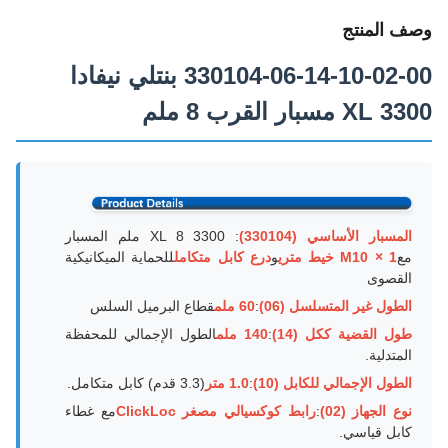
وصف المنتج
330104-06-14-10-02-00 بنتلي نيفادا
3300 XL مسبار القرب 8 ملم
المسبار الأساسي (330104)
: 3300 XL 8 ملم المسبار
مع
M10 × 1 خيط متري
و
درع كابل متكامل
للحماية الميكانيكية
القصوى
الطول غير المتسلسل (06)
:
60 ملم
قطاع البرميل السلس
طول القضية ككل (14)
:
140 ملم
الطول الإجمالي للمحفظة
المتدلية.
الطول الإجمالي للكابل (10)
:
1.0 متر
(3.3 قدم) كابل متكامل.
نوع الجهاز (02)
:
رابط كوكسيالي مصغر ClickLoc
مع غطاء
كابل قياسي.