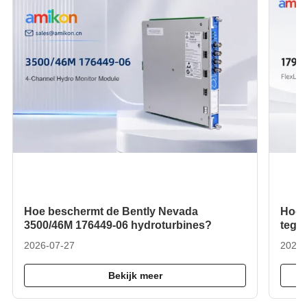
Hoe beschermt de Bently Nevada
Hoe 
3500/46M 176449-06 hydroturbines?
tegen
L34?
2026-07-27
2026-
Bekijk meer