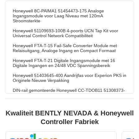
Honeywell 8C-PAIMA1 51454473-175 Analoge
Ingangsmodule voor Laag Niveau met 120mA
Stroomsterkte
Honeywell 51109693-100B 4-poorts UCN Tap Kit voor
Universal Control Network Compatibiliteit
Honeywell FTA-T-15 Fail-Safe Converter Module met
Relaisuitgang, Analoge Ingang en Compact Formaat
Honeywell FTA-T-21 Digitale Ingangsmodule met 16
Digitale Ingangen en 24/48 VDC Spanningsbereik
Honeywell 51403645-400 Aandrijfas voor Experion PKS in
Originele Nieuwe Verpakking
DIN-rail gemonteerde Honeywell CC-TDOB11 51308373-
175 Digitale Uitgang IOTA Module met 8/16/32 Kanalen
Honeywell TC-FXX072 7-sleufs industriële metalen
behuizing DIN-rail gemonteerde besturingsmodule rack
Kwaliteit BENTLY NEVADA & Honeywell
24V DC Honeywell MC-PRHM01 51404109-175 Remote
Controller Fabriek
Hardened Low Level Multiplexer
Hoge Betrouwbaarheid 51403698-100 Honeywell