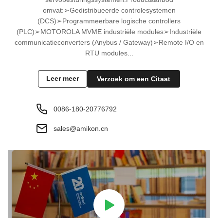
omvat:➢Gedistribueerde controlesystemen
(DCS)➢Programmeerbare logische controllers
(PLC)➢MOTOROLA MVME industriële modules➢Industriële
communicatieconverters (Anybus / Gateway)➢Remote I/O en
RTU modules...
Leer meer
Verzoek om een Citaat
0086-180-20776792
sales@amikon.cn