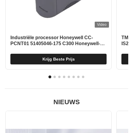
Video
Industriële processor Honeywell CC-
TMR-
PCNT01 51405046-175 C300 Honeywell-
IS22
besturingsmodule
turb
Krijg Beste Prijs
NIEUWS