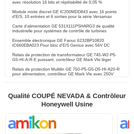
avec résolution 16 bits et répétabilité de 0,05 %
Module mixte discret GE IC200MDD843 avec 16 points
d'E/S, 10 entrées et 6 sorties pour la série Versamax
Carte d'alimentation GE 531X111PSHARG3 de qualité
industrielle pour systèmes de contrôle de turbines
Ensemble électronique GE Fanuc 6232BP10820
IC660EBA023 Pour bloc d'E/S Genius avec 56V DC
Relais de protection de transformateur GE 745-W2-P5-
G5-HI-A-R-E puissant, contrôleur GE Mark VIe léger
Relais de protection Multilin GE 750-P5-G5-D5-HI-A20-R
pour alimentation, contrôleur GE Mark VIe avec 250V
AC/DC
Module de température RTD GE HE693RTD600T haute
précision avec résolution 16 bits pour automate GE
Qualité COUPÉ NEVADA & Contrôleur
Fanuc série 90-30
Honeywell Usine
Relais de gestion de moteur DNP3 GE 469-P5-HI-A1-E-H
469 avec protocoles de communication CEI 61850
Module d'entrée analogique SafetyNet GE 8810-HI-TX-01
avec résolution 16 bits et vitesse de 25 ms