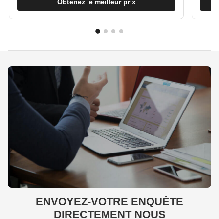
Obtenez le meilleur prix
A1-R avec entrées de courant de phase 5A
Câble d'alimentation du contrôleur GE 8421-CC-PS 300V
AC/DC Jusqu'à 15A avec plage de température de -40°C
à +85°C
Carte de bornes de relais GE DS200RTBAG3AEB pour
systèmes de contrôle de turbine avec 52 points de
connexion
ENVOYEZ-VOTRE ENQUÊTE
DIRECTEMENT NOUS