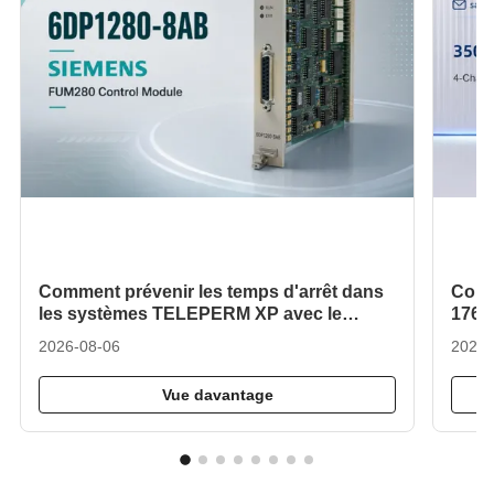
Comment prévenir les temps d'arrêt dans
Comm
les systèmes TELEPERM XP avec le
17644
Siemens 6DP1280-8AB?
hydr
2026-08-06
2026-
Vue davantage