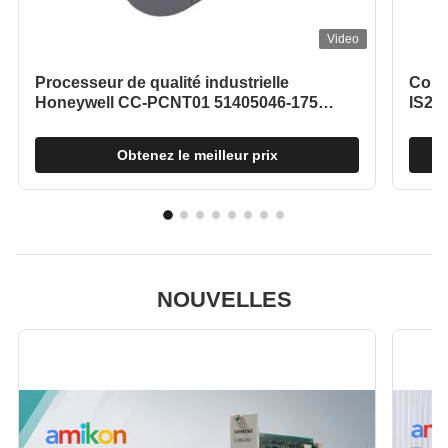
Video
Processeur de qualité industrielle
Cont
Honeywell CC-PCNT01 51405046-175
IS22
C300 Module de contrôleur Honeywell
turbi
Obtenez le meilleur prix
NOUVELLES