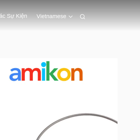
ác Sự Kiện
Vietnamese