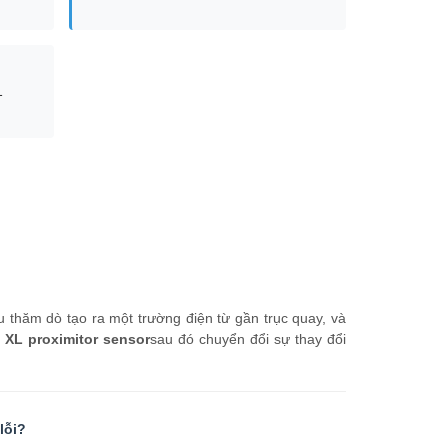
1
 thăm dò tạo ra một trường điện từ gần trục quay, và
 XL proximitor sensor
sau đó chuyển đổi sự thay đổi
lỗi?