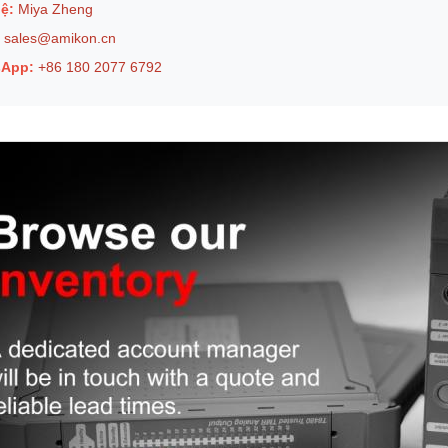
ệ:
Miya Zheng
sales@amikon.cn
sApp:
+86 180 2077 6792