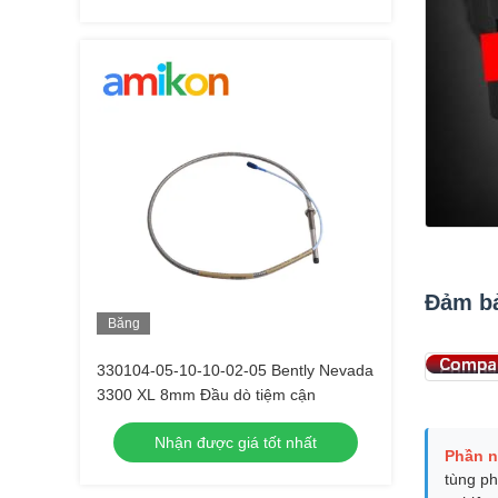
Đảm bả
Băng
hình
330104-05-10-10-02-05 Bently Nevada
3300 XL 8mm Đầu dò tiệm cận
Nhận được giá tốt nhất
Phần 
tùng ph