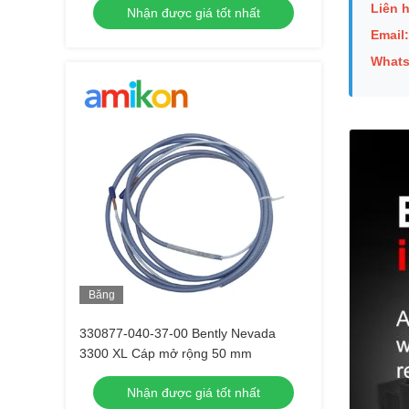
Liên h
Nhận được giá tốt nhất
Email:
What
Băng
hình
330877-040-37-00 Bently Nevada
3300 XL Cáp mở rộng 50 mm
Nhận được giá tốt nhất