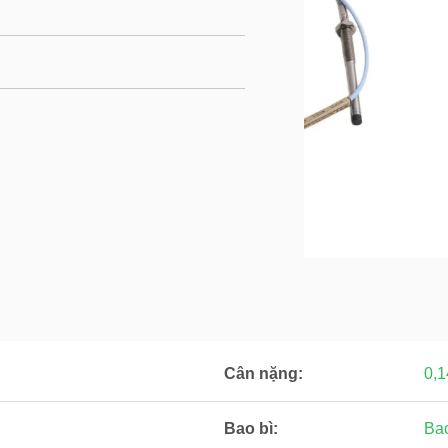
Cân nặng:
0,1
Bao bì:
Bao