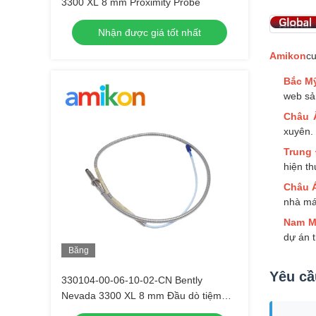
3300 XL 8 mm Proximity Probe
Nhận được giá tốt nhất
Amikon
cu
Bắc M
web sản
Châu 
xuyên.
Trung
hiện th
Châu Á
nhà má
Nam M
dự án t
Băng
hình
Yêu cầ
330104-00-06-10-02-CN Bently
Nevada 3300 XL 8 mm Đầu dò tiệm
cận