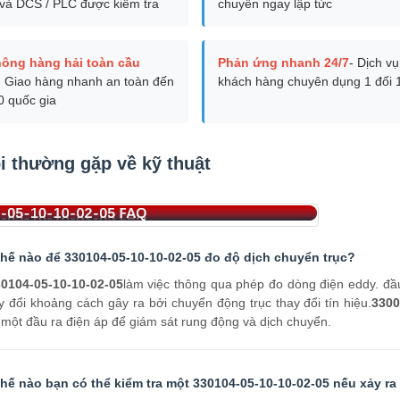
và DCS / PLC được kiểm tra
chuyển ngay lập tức
hông hàng hải toàn cầu
Phản ứng nhanh 24/7
- Dịch vụ
- Giao hàng nhanh an toàn đến
khách hàng chuyên dụng 1 đối 
0 quốc gia
i thường gặp về kỹ thuật
hế nào để 330104-05-10-10-02-05 đo độ dịch chuyển trục?
0104-05-10-10-02-05
làm việc thông qua phép đo dòng điện eddy. đầu
y đổi khoảng cách gây ra bởi chuyển động trục thay đổi tín hiệu.
3300
 một đầu ra điện áp để giám sát rung động và dịch chuyển.
hế nào bạn có thể kiểm tra một 330104-05-10-10-02-05 nếu xảy ra 