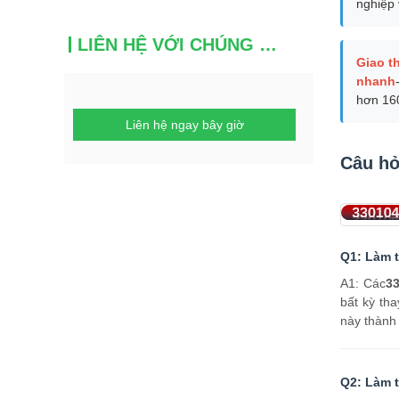
nghiệp 
LIÊN HỆ VỚI CHÚNG TÔI
Giao t
nhanh
hơn 16
Liên hệ ngay bây giờ
Câu hỏ
Q1: Làm t
A1: Các
33
bất kỳ tha
này thành
Q2: Làm t