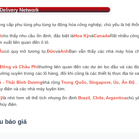
ng cấp phụ tùng phụ tùng tự động hóa công nghiệp, chủ yếu là hệ th
ỹ
cho thấy nhu cầu ổn định, đặc biệt là
Hoa Kỳ
và
Canada
Rất nhiều công
 xuất liên quan đến ô tô.
Âu
có quy mô tương tự,
Đức
và
Anh
Bạn vẫn thấy các nhà máy hóa ch
 Đông và Châu Phi
thường liên quan đến các dự án lọc dầu và các đị
ường xuyên trong các lô hàng, đôi khi cũng là các thiết bị thực địa từ xa
 - Thái Bình Dương
khá rộng.
Trung Quốc, Singapore, Úc, Ấn Độ
..
y điện và các nhà máy luyện kim.
ỹ
là nhỏ hơn về thể tích nhưng ổn định.
Brazil, Chile, Argentina
chủ y
hủy điện.
u báo giá