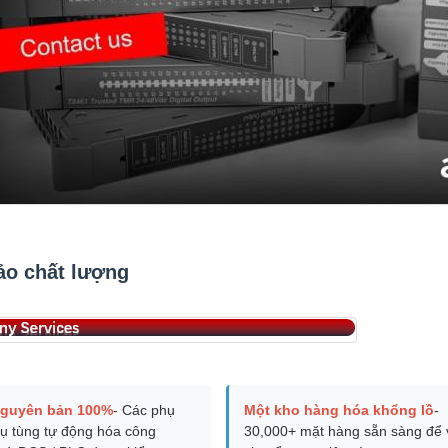
o chất lượng
nguyên bản 100%
- Các phụ
Một kho hàng hóa khổng lồ
-
ụ tùng tự động hóa công
30,000+ mặt hàng sẵn sàng để 