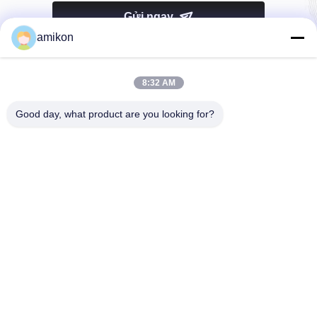
Gửi ngay
amikon
8:32 AM
Good day, what product are you looking for?
Điện thoại：0086-180-20776792
E-mail：sales@amikon.cn
VỀ CHÚNG TÔI
Hồ sơ công ty
Chuyến tham quan nhà máy
Kiểm soát chất lượng
Sơ đồ trang web