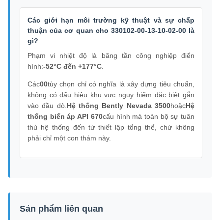
Các giới hạn môi trường kỹ thuật và sự chấp
thuận của cơ quan cho 330102-00-13-10-02-00 là
gì?
Phạm vi nhiệt độ là băng tần công nghiệp điển
hình:
-52°C đến +177°C
.
Các
00
tùy chọn chỉ có nghĩa là xây dựng tiêu chuẩn,
không có dấu hiệu khu vực nguy hiểm đặc biệt gắn
vào đầu dò.
Hệ thống Bently Nevada 3500
hoặc
Hệ
thống biến áp API 670
cấu hình mà toàn bộ sự tuân
thủ hệ thống đến từ thiết lập tổng thể, chứ không
phải chỉ một con thám này.
Sản phẩm liên quan