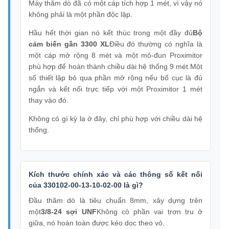
Máy thăm dò đã có một cáp tích hợp 1 mét, vì vậy nó
không phải là một phần độc lập.
Hầu hết thời gian nó kết thúc trong một đầy đủ
Bộ
cảm biến gần 3300 XL
Điều đó thường có nghĩa là
một cáp mở rộng 8 mét và một mô-đun Proximitor
phù hợp để hoàn thành chiều dài hệ thống 9 mét.Một
số thiết lập bỏ qua phần mở rộng nếu bố cục là đủ
ngắn và kết nối trực tiếp với một Proximitor 1 mét
thay vào đó.
Không có gì kỳ lạ ở đây, chỉ phù hợp với chiều dài hệ
thống.
Kích thước chính xác và các thông số kết nối
của 330102-00-13-10-02-00 là gì?
Đầu thăm dò là tiêu chuẩn 8mm, xây dựng trên
một
3/8-24 sợi UNF
Không có phần vai trơn tru ở
giữa, nó hoàn toàn được kéo dọc theo vỏ.