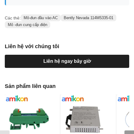
Các thẻ:
Mô-đun đầu vào AC
Bently Nevada 114M5335-01
Mô -đun cung cấp điện
Liên hệ với chúng tôi
Liên hệ ngay bây giờ
Sản phẩm liên quan