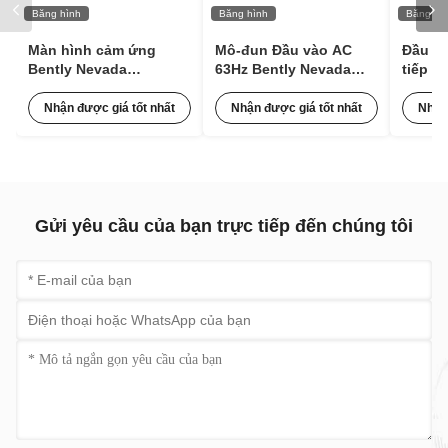
Băng hình
Băng hình
Băng hì
Màn hình cảm ứng
Mô-đun Đầu vào AC
Đầu dò
Bently Nevada
63Hz Bently Nevada
tiếp x
100M1554 Mô-đun Mở
125840-02 3500/15 Với
3300 X
rộng Xung cho Giám
85 đến 264 Vac RMS
330106
Nhận được giá tốt nhất
Nhận được giá tốt nhất
Nhận
sát Tình trạng
Điện áp Thấp
Gửi yêu cầu của bạn trực tiếp đến chúng tôi