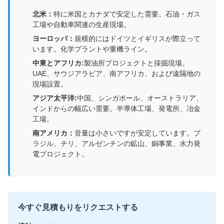
北米：
特に米国とカナダで安定した需要。石油・ガス
工場や自動車関連の生産現場。
ヨーロッパ：
規模的にはドイツとイギリスが際立って
います。化学プラントや重機ライン。
中東とアフリカ:
製油所プロジェクトと採掘現場。
UAE、サウジアラビア、南アフリカ、および遠隔地の
現場設置。
アジア太平洋:
中国、シンガポール、オーストラリア、
インドからの幅広い需要。半導体工場、発電所、冶金
工場。
南アメリカ：
音量は小さいですが安定しています。ブ
ラジル、チリ、アルゼンチンの鉱山、銅事業、水力発
電プロジェクト。
今すぐ見積もりをリクエストする