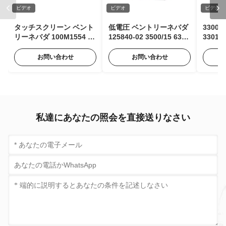
ビデオ
ビデオ
ビデオ
タッチスクリーン ベント
低電圧 ベントリーネバダ
3300
リーネバダ 100M1554 パ
125840-02 3500/15 63Hz
330106
ルスエキスパンダーモジ
AC 入力モジュール、85
ベント
ュール 状態監視用
～264 Vac RMS
型近接
お問い合わせ
お問い合わせ
私達にあなたの照会を直接送りなさい