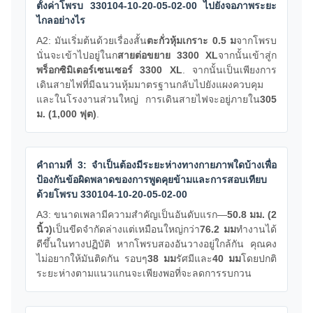
ตั้งค่าโพรบ 330104-10-20-05-02-00 ไปยังจอภาพระยะ
ไกลอย่างไร
A2: มันเริ่มต้นด้วยเรื่องสั้น
ตะกั่วหุ้มเกราะ 0.5 ม
จากโพรบ
นั่นจะเข้าไปอยู่ในก
สายต่อขยาย 3300 XL
จากนั้นเข้าสู่ก
พร็อกซิมิเตอร์เซนเซอร์ 3300 XL
. จากนั้นเป็นเพียงการ
เดินสายไฟที่มีฉนวนหุ้มมาตรฐานกลับไปยังแผงควบคุม
และในโรงงานส่วนใหญ่ การเดินสายไฟจะอยู่ภายใน
305
ม. (1,000 ฟุต)
.
คำถามที่ 3: จำเป็นต้องมีระยะห่างทางกายภาพใดบ้างเพื่อ
ป้องกันข้อผิดพลาดของการพูดคุยข้ามและการสอบเทียบ
ด้วยโพรบ 330104-10-20-05-02-00
A3: ขนาดเพลามีความสำคัญเป็นอันดับแรก—
50.8 มม. (2
นิ้ว)
เป็นขีดจำกัดล่างแต่เหมือนใหญ่กว่า
76.2 มม
ทำงานได้
ดีขึ้นในทางปฏิบัติ หากโพรบสองอันวางอยู่ใกล้กัน คุณคง
ไม่อยากให้มันติดกัน รอบๆ
38 มม
รัศมีและ
40 มม
โดยปกติ
ระยะห่างตามแนวแกนจะเพียงพอที่จะลดการรบกวน