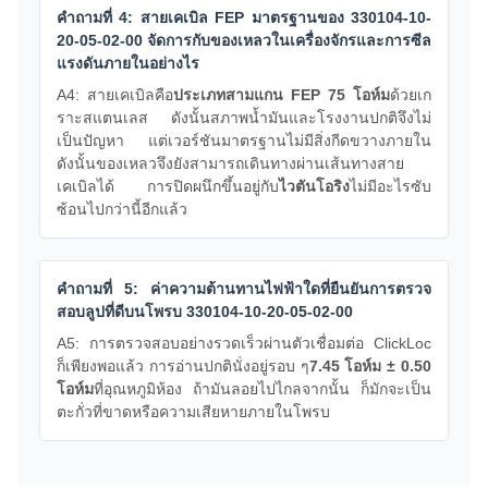
คำถามที่ 4: สายเคเบิล FEP มาตรฐานของ 330104-10-
20-05-02-00 จัดการกับของเหลวในเครื่องจักรและการซีล
แรงดันภายในอย่างไร
A4: สายเคเบิลคือ
ประเภทสามแกน FEP 75 โอห์ม
ด้วยเก
ราะสแตนเลส ดังนั้นสภาพน้ำมันและโรงงานปกติจึงไม่
เป็นปัญหา แต่เวอร์ชันมาตรฐานไม่มีสิ่งกีดขวางภายใน
ดังนั้นของเหลวจึงยังสามารถเดินทางผ่านเส้นทางสาย
เคเบิลได้ การปิดผนึกขึ้นอยู่กับ
ไวตันโอริง
ไม่มีอะไรซับ
ซ้อนไปกว่านี้อีกแล้ว
คำถามที่ 5: ค่าความต้านทานไฟฟ้าใดที่ยืนยันการตรวจ
สอบลูปที่ดีบนโพรบ 330104-10-20-05-02-00
A5: การตรวจสอบอย่างรวดเร็วผ่านตัวเชื่อมต่อ ClickLoc
ก็เพียงพอแล้ว การอ่านปกตินั่งอยู่รอบ ๆ
7.45 โอห์ม ± 0.50
โอห์ม
ที่อุณหภูมิห้อง ถ้ามันลอยไปไกลจากนั้น ก็มักจะเป็น
ตะกั่วที่ขาดหรือความเสียหายภายในโพรบ