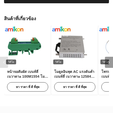
สินค้าที่เกี่ยวข้อง
วิดีโอ
วิดีโอ
วิดีโอ
หน้าจอสัมผัส เบนท์ลี่
โมดูลอินพุต AC แรงดันต่ำ
โพรบวั
เนวาดาa 100M1554 โม
เบนท์ลี่ เนวาดาa 125840-
เบนท์ลี
ดูลขยายพัลส์สำหรับการ
02 3500/15 63Hz พร้อม
XL Ser
ตรวจสอบสภาพ
85 ถึง 264 Vac RMS
05-30-
หา ราคา ที่ ดี ที่สุด
หา ราคา ที่ ดี ที่สุด
หา