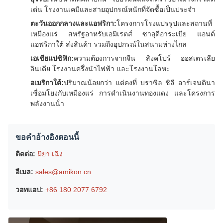
เด่น โรงงานเคมีและสายอุปกรณ์หนักที่จัดซื้อเป็นประจํา
ตะวันออกกลางและแอฟริกา:
โครงการโรงแปรรูปและสถานที่
เหมืองแร่ สหรัฐอาหรับเอมิเรตส์ ซาอุดีอาระเบีย แอนด์
แอฟริกาใต้ ส่งสินค้า รวมถึงอุปกรณ์ในสนามห่างไกล
เอเชียแปซิฟิก:
ความต้องการจากจีน สิงคโปร์ ออสเตรเลีย
อินเดีย โรงงานครึ่งนําไฟฟ้า และโรงงานโลหะ
อเมริกาใต้:
ปริมาณน้อยกว่า แต่คงที่ บราซิล ชิลี อาร์เจนตินา
เชื่อมโยงกับเหมืองแร่ การดําเนินงานทองแดง และโครงการ
พลังงานน้ํา
ขอคําอ้างอิงตอนนี้
ติดต่อ:
มิยา เฉิง
อีเมล:
sales@amikon.cn
วอทแอป:
+86 180 2077 6792