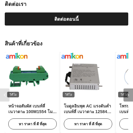
ติดต่อเรา
ติดต่อตอนนี้
สินค้าที่เกี่ยวข้อง
วิดีโอ
วิดีโอ
วิดีโอ
หน้าจอสัมผัส เบนท์ลี่
โมดูลอินพุต AC แรงดันต่ำ
โพรบวั
เนวาดาa 100M1554 โม
เบนท์ลี่ เนวาดาa 125840-
เบนท์ลี
ดูลขยายพัลส์สำหรับการ
02 3500/15 63Hz พร้อม
XL Ser
ตรวจสอบสภาพ
85 ถึง 264 Vac RMS
05-30-
หา ราคา ที่ ดี ที่สุด
หา ราคา ที่ ดี ที่สุด
หา