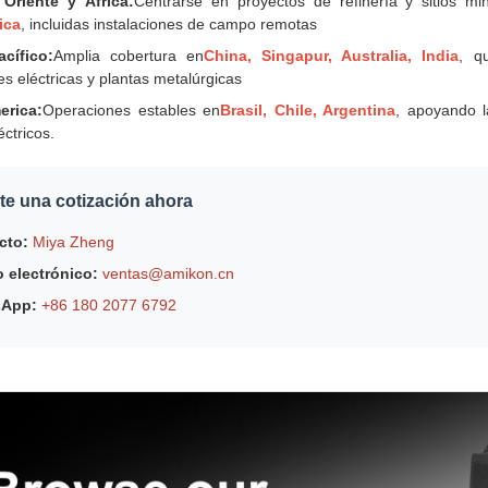
Oriente y África:
Centrarse en proyectos de refinería y sitios mi
ica
, incluidas instalaciones de campo remotas
acífico:
Amplia cobertura en
China, Singapur, Australia, India
, q
es eléctricas y plantas metalúrgicas
erica:
Operaciones estables en
Brasil, Chile, Argentina
, apoyando l
éctricos.
ite una cotización ahora
cto:
Miya Zheng
 electrónico:
ventas@amikon.cn
sApp:
+86 180 2077 6792