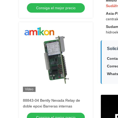
Medio 
epoxi
Sudáfr
Consiga el mejor precio
Asia-P
central
Sudam
hidroel
Solic
Conta
Correo
What
Vídeo
88843-04 Bently Nevada Relay de
doble epoxi Barreras internas
Consiga el mejor precio