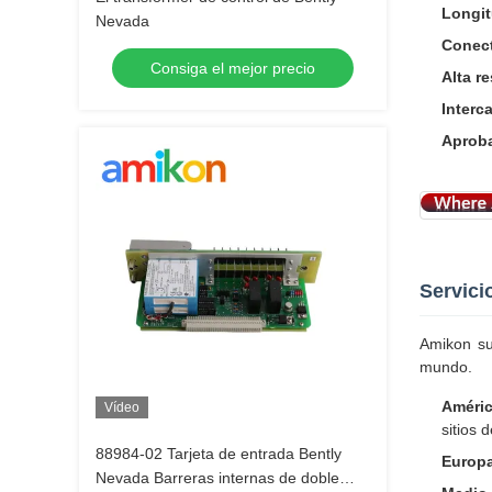
Longit
Nevada
Conect
Consiga el mejor precio
Alta re
Interc
Aproba
Servici
Amikon su
mundo.
Améric
Vídeo
sitios 
88984-02 Tarjeta de entrada Bently
Europ
Nevada Barreras internas de doble