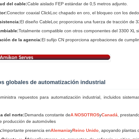
ud del cable:
Cable aislado FEP estándar de 0,5 metros adjunto.
or:
Conector coaxial ClickLoc chapado en oro, el bloqueo con los dedos
sistencia:
El diseño CableLoc proporciona una fuerza de tracción de 33
ambiable:
Totalmente compatible con otros componentes del 3300 XL si
ción de la agencia:
El sufijo CN proporciona aprobaciones de cumplim
os globales de automatización industrial
ministra repuestos para automatización industrial, incluidos sist
a del norte:
Demanda constante de
A NOSOTROS
y
Canadá
, prestand
de producción de automóviles
a:
Importante presencia en
Alemania
y
Reino Unido
, apoyando plantas 