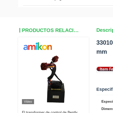
Descri
PRODUCTOS RELACIONADOS
33010
mm
Especif
Especi
Vídeo
Dimen
El transformer de control de Bently