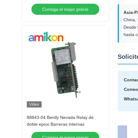
epoxi
Consiga el mejor precio
Asia-P
China, 
Desde 
hasta c
Solici
Contac
Correo
Whats
Vídeo
88843-04 Bently Nevada Relay de
doble epoxi Barreras internas
Consiga el mejor precio