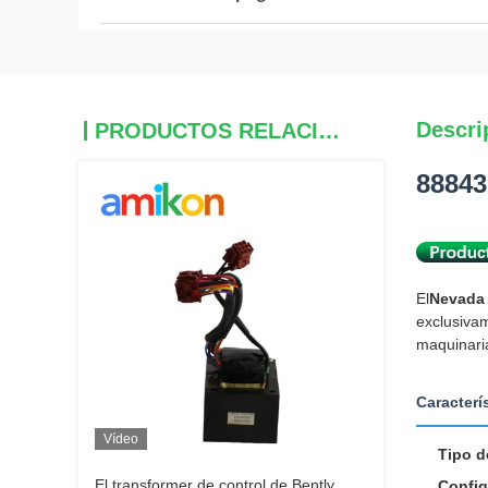
Descri
PRODUCTOS RELACIONADOS
88843
El
Nevada
exclusiva
maquinaria
Caracterí
Vídeo
Tipo d
El transformer de control de Bently
Config