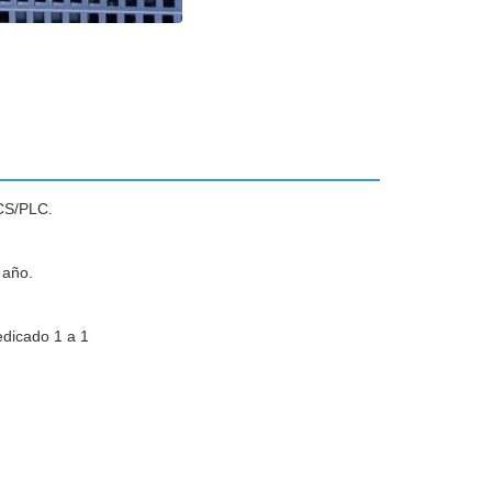
DCS/PLC.
 año.
dedicado 1 a 1