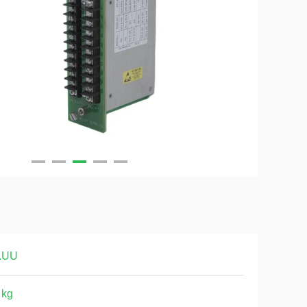
.UU
 kg