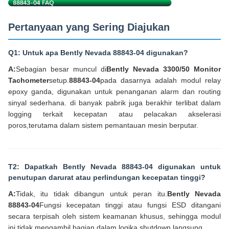
Pertanyaan yang Sering Diajukan
Q1: Untuk apa Bently Nevada 88843-04 digunakan?
A:
Sebagian besar muncul di
Bently Nevada 3300/50 Monitor
Tachometer
setup.
88843-04
pada dasarnya adalah modul relay
epoxy ganda, digunakan untuk penanganan alarm dan routing
sinyal sederhana. di banyak pabrik juga berakhir terlibat dalam
logging terkait kecepatan atau pelacakan akselerasi
poros,terutama dalam sistem pemantauan mesin berputar.
T2: Dapatkah Bently Nevada 88843-04 digunakan untuk
penutupan darurat atau perlindungan kecepatan tinggi?
A:
Tidak, itu tidak dibangun untuk peran itu.
Bently Nevada
88843-04
Fungsi kecepatan tinggi atau fungsi ESD ditangani
secara terpisah oleh sistem keamanan khusus, sehingga modul
ini tidak mengambil bagian dalam logika shutdown langsung.