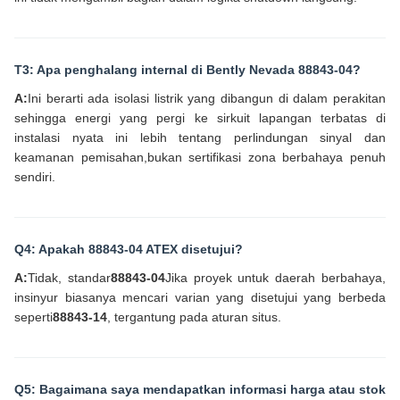
T3: Apa penghalang internal di Bently Nevada 88843-04?
A:
Ini berarti ada isolasi listrik yang dibangun di dalam perakitan
sehingga energi yang pergi ke sirkuit lapangan terbatas di
instalasi nyata ini lebih tentang perlindungan sinyal dan
keamanan pemisahan,bukan sertifikasi zona berbahaya penuh
sendiri.
Q4: Apakah 88843-04 ATEX disetujui?
A:
Tidak, standar
88843-04
Jika proyek untuk daerah berbahaya,
insinyur biasanya mencari varian yang disetujui yang berbeda
seperti
88843-14
, tergantung pada aturan situs.
Q5: Bagaimana saya mendapatkan informasi harga atau stok