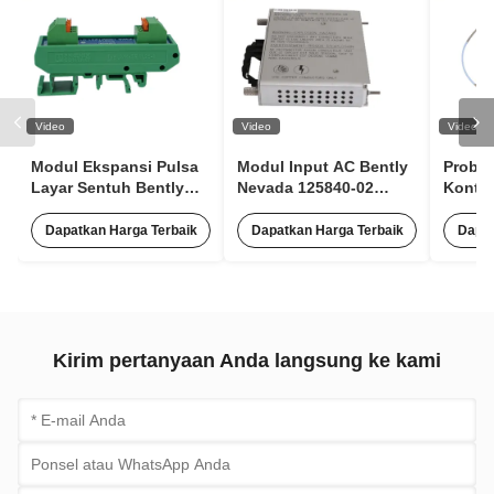
Video
Video
Video
Modul Ekspansi Pulsa
Modul Input AC Bently
Probe
Layar Sentuh Bently
Nevada 125840-02
Kontak
Nevada 100M1554
3500/15 63Hz Tegangan
Seri 3
Untuk Pemantauan
Rendah Dengan 85
330106
Dapatkan Harga Terbaik
Dapatkan Harga Terbaik
Dapat
Kondisi
hingga 264 Vac RMS
Kirim pertanyaan Anda langsung ke kami