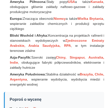
Ameryka Północna:
Stały popyt
USA
a także
Kanada
,
obsługujące głównie zakłady naftowo-gazowe i zakłady
produkcyjne motoryzacyjne
Europa:
Znacząca obecność
Niemcy
a także
Wielka Brytania
,
wspieranie zakładów chemicznych i produkcji sprzętu
ciężkiego
Bliski Wschód i Afryka:
Koncentracja na projektach rafinerii i
stanowiskach wydobywczych w
Zjednoczone Emiraty
Arabskie, Arabia Saudyjska, RPA
, w tym instalacje
terenowe zdalne
Azja-Pacyfik:
Szeroki zasięg
Chiny, Singapur, Australia,
Indie
, obsługujące fabryki półprzewodników, elektrownie i
zakłady hutnicze
Ameryka Południowa:
Stabilna działalność w
Brazylia, Chile,
Argentyna
, wspieranie wydobycia, wydobycia miedzi i
energetyki wodnej
Poproś o wycenę