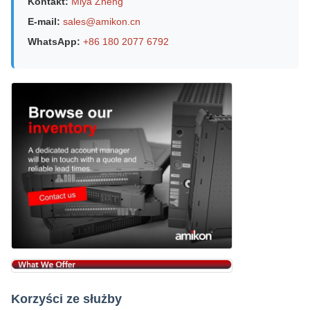
Kontakt:
Miya Zheng
E-mail:
sales@amikon.cn
WhatsApp:
+86 180 2077 6792
Korzyści ze służby