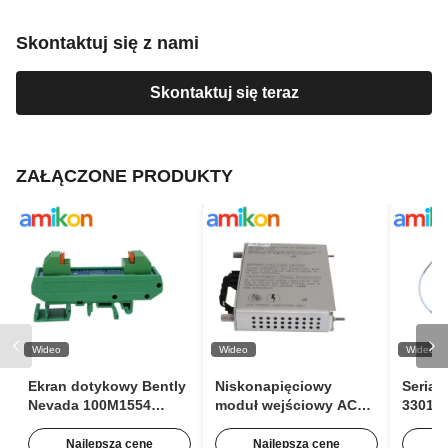
Skontaktuj się z nami
Skontaktuj się teraz
ZAŁĄCZONE PRODUKTY
Wideo
Wideo
Wideo
Ekran dotykowy Bently
Niskonapięciowy
Seria 
Nevada 100M1554
moduł wejściowy AC
330106
Moduł rozszerzania
Bently Nevada 125840-
Bentl
impulsów do
02 3500/15 63Hz z
zbliże
Najlepszą cenę
Najlepszą cenę
N