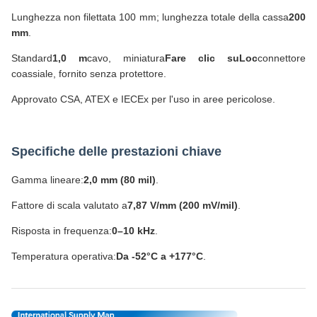
Lunghezza non filettata 100 mm; lunghezza totale della cassa
200
mm
.
Standard
1,0 m
cavo, miniatura
Fare clic suLoc
connettore
coassiale, fornito senza protettore.
Approvato CSA, ATEX e IECEx per l'uso in aree pericolose.
Specifiche delle prestazioni chiave
Gamma lineare:
2,0 mm (80 mil)
.
Fattore di scala valutato a
7,87 V/mm (200 mV/mil)
.
Risposta in frequenza:
0–10 kHz
.
Temperatura operativa:
Da -52°C a +177°C
.