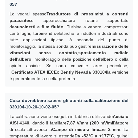
05?
Lo vedrai spesso
Trasduttore di prossimità a correnti
parassite
su apparecchiature rotanti supportate
da
cuscinetti a film fluido
. Turbine a vapore, compressori
centrifughi, turbine idroelettriche e riduttori industriali sono
tutte applicazioni tipiche. A seconda del punto di
monitoraggio, la stessa sonda può gestire
misurazione delle
vibrazioni senza contatto
,
spostamento radiale
dell'albero
, monitoraggio della posizione dell'albero o della
spinta assiale. Se sono coinvolte aree pericolose,
il
Certificato ATEX IECEx Bently Nevada 330104
la versione
è generalmente la scelta preferita.
Cosa dovrebbero sapere gli utenti sulla calibrazione del
330104-10-20-10-02-05?
La calibrazione viene eseguita in fabbrica utilizzando
Acciaio
AISI 4140
, dando il familiare
7,87 V/mm (200 mV/mil)
fattore
di scala attraverso a
Campo di misura lineare 2 mm
. La
temperatura di lavoro si estende
Da -52°C a +177°C
, quindi