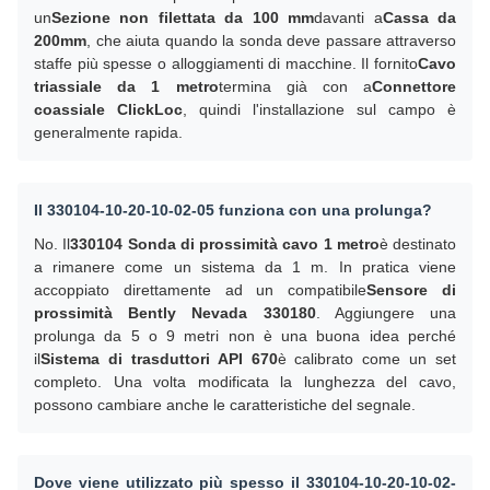
un
Sezione non filettata da 100 mm
davanti a
Cassa da
200mm
, che aiuta quando la sonda deve passare attraverso
staffe più spesse o alloggiamenti di macchine. Il fornito
Cavo
triassiale da 1 metro
termina già con a
Connettore
coassiale ClickLoc
, quindi l'installazione sul campo è
generalmente rapida.
Il 330104-10-20-10-02-05 funziona con una prolunga?
No. Il
330104 Sonda di prossimità cavo 1 metro
è destinato
a rimanere come un sistema da 1 m. In pratica viene
accoppiato direttamente ad un compatibile
Sensore di
prossimità Bently Nevada 330180
. Aggiungere una
prolunga da 5 o 9 metri non è una buona idea perché
il
Sistema di trasduttori API 670
è calibrato come un set
completo. Una volta modificata la lunghezza del cavo,
possono cambiare anche le caratteristiche del segnale.
Dove viene utilizzato più spesso il 330104-10-20-10-02-