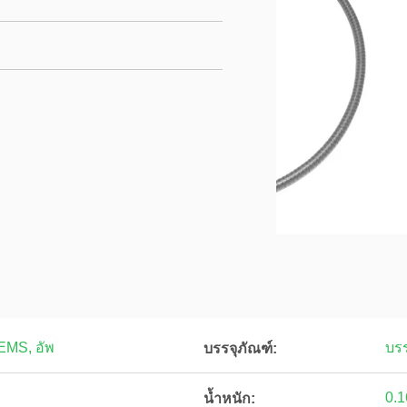
 EMS, อัพ
บรร
บรรจุภัณฑ์:
0.
น้ำหนัก: