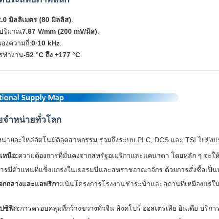
2.0 มิลลิเมตร (80 มิลลิส)
.
ณปริมาณ
7.87 V/mm (200 mV/มิล)
.
งความถี่:
0·10 kHz
.
ารทํางาน
-52 °C ถึง +177 °C
.
ยจําหน่ายทั่วโลก
หน่ายอะไหล่อัตโนมัติอุตสาหกรรม รวมถึงระบบ PLC, DCS และ TSI ไปยังปร
เหนือ:
ความต้องการที่มั่นคงจากสหรัฐอเมริกาและแคนาดา โดยหลัก ๆ จะให
ารมีตัวแทนที่แข็งแกร่งในเยอรมนีและสหราชอาณาจักร ด้วยการสั่งซื้อเป
อกกลางและแอฟริกา:
เน้นโครงการโรงงานชําระน้ําและสถานที่เหมืองแร่ใน
ปซิฟิก:
การครอบคลุมที่กว้างขวางทั่วจีน สิงคโปร์ ออสเตรเลีย อินเดีย บร