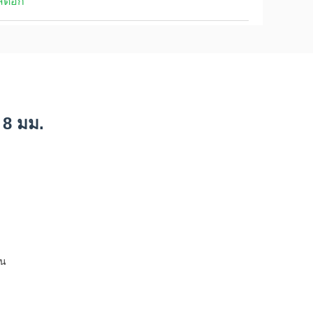
สต็อก
 8 มม.
ัน