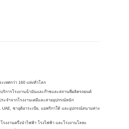
ะเทศกว่า 160 แห่งทั่วโลก
้บริการโรงงานน้ํามันและก๊าซและสถานที่ผลิตรถยนต์
็นประจําจากโรงงานเคมีและสายอุปกรณ์หนัก
 UAE, ซาอุดิอาระเบีย, แอฟริกาใต้ และอุปกรณ์สนามห่าง
ิการโรงงานครึ่งนําไฟฟ้า โรงไฟฟ้า และโรงงานโลหะ