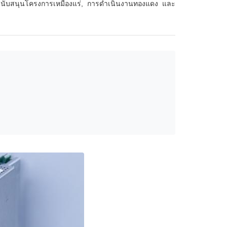
รสนับสนุนโครงการเหมืองแร่, การดําเนินงานทองแดง และ