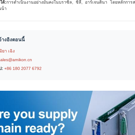
ใต้:
การดําเนินงานอย่างมั่นคงในบราซิล, ชิลี, อาร์เจนตินา โดยหลักกา
น้ํา
้างอิงตอนนี้
มิยา เฉิง
sales@amikon.cn
ป:
+86 180 2077 6792