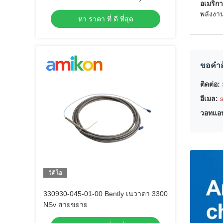
อเมริกา
พลังงาน
หา ราคา ที่ ดี ที่สุด
ขอคําอ
ติดต่อ:
อีเมล:
วอทแอ
วิดีโอ
330930-045-01-00 Bently เนวาดา 3300
NSv สายขยาย