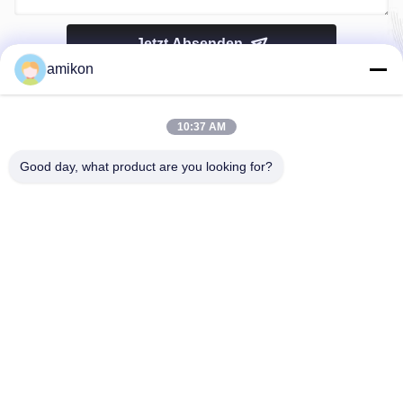
Jetzt Absenden
amikon
10:37 AM
Good day, what product are you looking for?
Telefon：0086-180-20776792
E-Mail：sales@amikon.cn
ÜBER US
Unternehmensprofil
Fabrik-Ausflug
Qualitätskontrolle
Sitemap