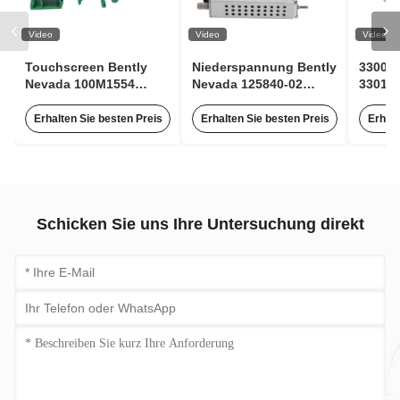
Video
Video
Video
Touchscreen Bently
Niederspannung Bently
3300 X
Nevada 100M1554
Nevada 125840-02
330106
Impulserweiterungsmodul
3500/15 63Hz AC-
Bentl
für die
Eingangsmodul mit 85
berüh
Erhalten Sie besten Preis
Erhalten Sie besten Preis
Erhalt
Zustandsüberwachung
bis 264 Vac RMS
Wirbe
Schicken Sie uns Ihre Untersuchung direkt