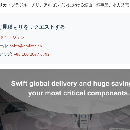
リカ：
ブラジル、チリ、アルゼンチンにおける鉱山、銅事業、水力発電
ぐ見積もりをリクエストする
ミヤ・ジェン
ール:
sales@amikon.cn
アップ:
+86 180 2077 6792