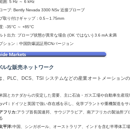
: 5 Hz ～ 6 kHz
ブ: Bently Nevada 3300 NSv 近接プローブ
ブ取り付けギャップ：0.5～1.75mm
 -35°C ～ +85°C
ト出力: プローブ状態が異常な場合 (OK ではない) 3.6 mA 未満
プション：中国防爆認証用CNバージョン
バルな販売ネットワーク
on は、PLC、DCS、TSI システムなどの産業オートメーショ
米国とカナダからの安定した需要、主に石油・ガス工場や自動車生産現
ッパ：
ドイツと英国で強い存在感を示し、化学プラントや重機製造をサ
アフリカ:
アラブ首長国連邦、サウジアラビア、南アフリカの製油所プ
る
太平洋:
中国、シンガポール、オーストラリア、インドを含む半導体工