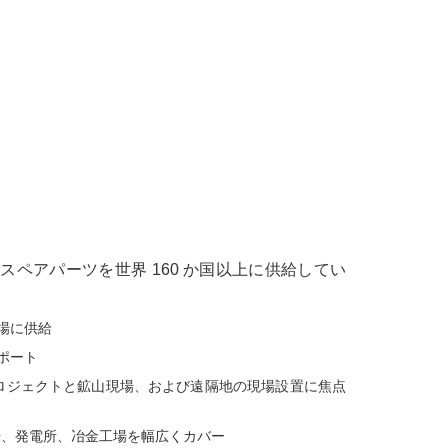
ンのスペアパーツを世界 160 か国以上に供給してい
場に供給
ポート
ロジェクトと鉱山現場、および遠隔地の現場設置に焦点
場、発電所、冶金工場を幅広くカバー