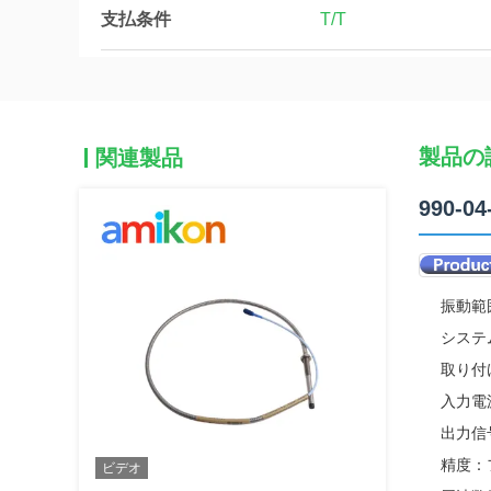
支払条件
T/T
製品の
関連製品
990-0
振動範囲
システム全
取り付
入力電源
出力信号
精度：
ビデオ