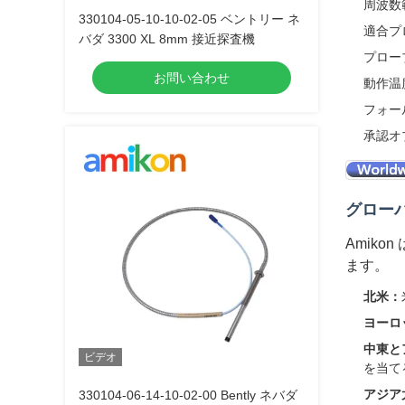
周波数範囲
330104-05-10-10-02-05 ベントリー ネ
適合プロー
バダ 3300 XL 8mm 接近探査機
プロー
お問い合わせ
動作温度:
フォール
承認オ
グロー
Amik
ます。
北米：
ヨーロ
中東と
ビデオ
を当て
アジア
330104-06-14-10-02-00 Bently ネバダ