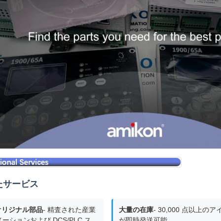
たサービス
 オリジナル部品
- 精査された産業
大量の在庫
- 30,000 点以上の
ーションおよび DCS/PLC ス
が即時発送可能