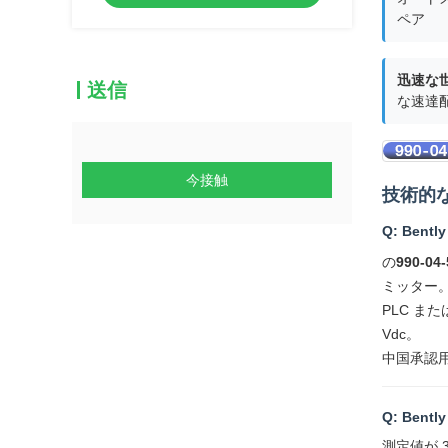
ペア
迅速な
送信
な速達
今接触
技術的
Q: Ben
の
990-04
ミッター
PLC または
Vdc。
中国承認
Q: Bent
測定値が 