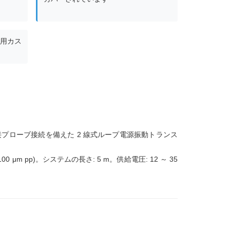
専用カス
v 近接プローブ接続を備えた 2 線式ループ電源振動トランス
 100 μm pp)。システムの長さ: 5 m。供給電圧: 12 ～ 35