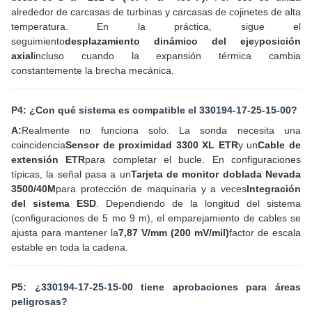
alrededor de carcasas de turbinas y carcasas de cojinetes de alta
temperatura. En la práctica, sigue el
seguimiento
desplazamiento dinámico del eje
y
posición
axial
incluso cuando la expansión térmica cambia
constantemente la brecha mecánica.
P4: ¿Con qué sistema es compatible el 330194-17-25-15-00?
A:
Realmente no funciona solo. La sonda necesita una
coincidencia
Sensor de proximidad 3300 XL ETR
y un
Cable de
extensión ETR
para completar el bucle. En configuraciones
típicas, la señal pasa a un
Tarjeta de monitor doblada Nevada
3500/40M
para protección de maquinaria y a veces
Integración
del sistema ESD
. Dependiendo de la longitud del sistema
(configuraciones de 5 mo 9 m), el emparejamiento de cables se
ajusta para mantener la
7,87 V/mm (200 mV/mil)
factor de escala
estable en toda la cadena.
P5: ¿330194-17-25-15-00 tiene aprobaciones para áreas
peligrosas?