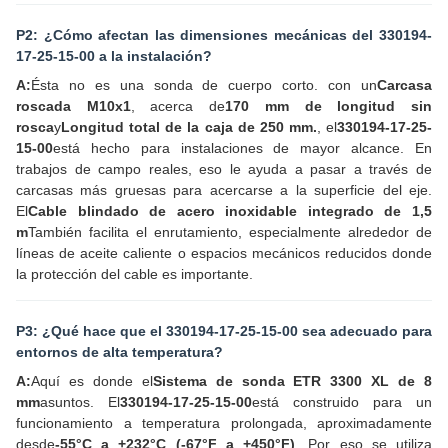
P2: ¿Cómo afectan las dimensiones mecánicas del 330194-
17-25-15-00 a la instalación?
A:
Ésta no es una sonda de cuerpo corto. con un
Carcasa
roscada M10x1
, acerca de
170 mm de longitud sin
rosca
y
Longitud total de la caja de 250 mm.
, el
330194-17-25-
15-00
está hecho para instalaciones de mayor alcance. En
trabajos de campo reales, eso le ayuda a pasar a través de
carcasas más gruesas para acercarse a la superficie del eje.
El
Cable blindado de acero inoxidable integrado de 1,5
m
También facilita el enrutamiento, especialmente alrededor de
líneas de aceite caliente o espacios mecánicos reducidos donde
la protección del cable es importante.
P3: ¿Qué hace que el 330194-17-25-15-00 sea adecuado para
entornos de alta temperatura?
A:
Aquí es donde el
Sistema de sonda ETR 3300 XL de 8
mm
asuntos. El
330194-17-25-15-00
está construido para un
funcionamiento a temperatura prolongada, aproximadamente
desde
-55°C a +232°C (-67°F a +450°F)
. Por eso se utiliza