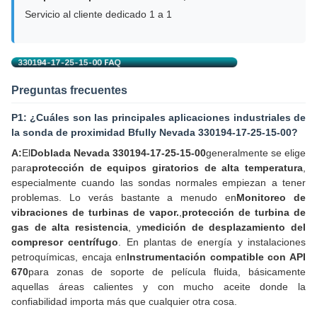
Servicio al cliente dedicado 1 a 1
Preguntas frecuentes
P1: ¿Cuáles son las principales aplicaciones industriales de
la sonda de proximidad Bfully Nevada 330194-17-25-15-00?
A:
El
Doblada Nevada 330194-17-25-15-00
generalmente se elige
para
protección de equipos giratorios de alta temperatura
,
especialmente cuando las sondas normales empiezan a tener
problemas. Lo verás bastante a menudo en
Monitoreo de
vibraciones de turbinas de vapor.
,
protección de turbina de
gas de alta resistencia
, y
medición de desplazamiento del
compresor centrífugo
. En plantas de energía y instalaciones
petroquímicas, encaja en
Instrumentación compatible con API
670
para zonas de soporte de película fluida, básicamente
aquellas áreas calientes y con mucho aceite donde la
confiabilidad importa más que cualquier otra cosa.