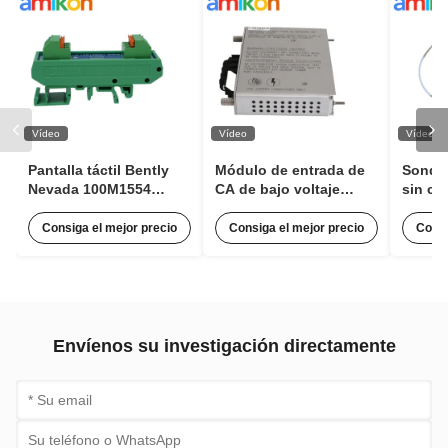
Vídeo
Vídeo
Vídeo
Pantalla táctil Bently
Módulo de entrada de
Sonda
Nevada 100M1554
CA de bajo voltaje
sin co
Módulo Expansor de
Bently Nevada 125840-
Nevada
Pulsos para Monitoreo
02 3500/15 63Hz con 85
8mm 33
Consiga el mejor precio
Consiga el mejor precio
Consi
de Condiciones
a 264 VCA RMS
02-CN
Envíenos su investigación directamente