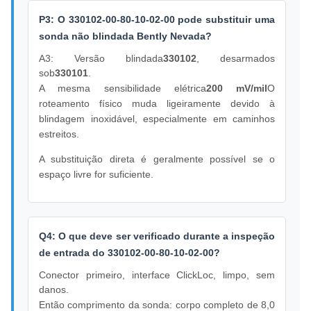
P3: O 330102-00-80-10-02-00 pode substituir uma
sonda não blindada Bently Nevada?
A3: Versão blindada
330102
, desarmados
sob
330101
.
A mesma sensibilidade elétrica
200 mV/mil
O
roteamento físico muda ligeiramente devido à
blindagem inoxidável, especialmente em caminhos
estreitos.
A substituição direta é geralmente possível se o
espaço livre for suficiente.
Q4: O que deve ser verificado durante a inspeção
de entrada do 330102-00-80-10-02-00?
Conector primeiro, interface ClickLoc, limpo, sem
danos.
Então comprimento da sonda: corpo completo de 8,0