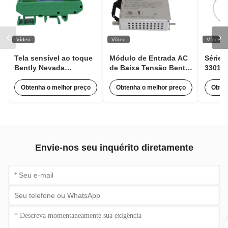
Vídeo
Vídeo
Vídeo
Tela sensível ao toque
Módulo de Entrada AC
Série 
Bently Nevada
de Baixa Tensão Bently
330106
100M1554 Módulo
Nevada 125840-02
Bentl
Expansor de Pulso para
3500/15 63Hz Com 85 a
de Pr
Obtenha o melhor preço
Obtenha o melhor preço
Obten
Monitoramento de
264 Vac RMS
Conta
Condição
Envie-nos seu inquérito diretamente