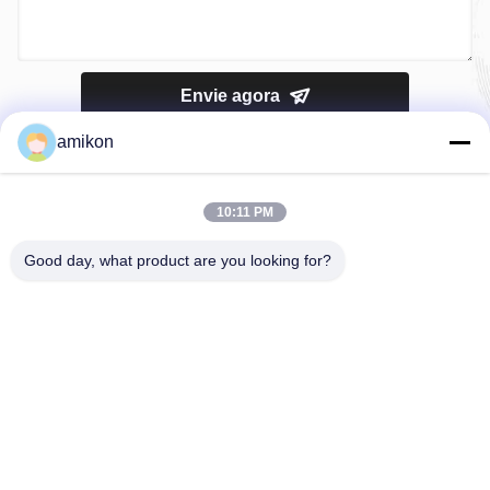
Envie agora
amikon
10:11 PM
Good day, what product are you looking for?
Telefone：0086-180-20776792
E-mail：sales@amikon.cn
SOBRE NÓS
Perfil da empresa
Excursão da fábrica