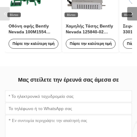
Βίντεο
Βίντεο
Βίντεο
Οθόνη αφής Bently
Χαμηλής Τάσης Bently
Σειρά
Nevada 100M1554
Nevada 125840-02
330106
Μονάδα Επέκτασης
3500/15 Μονάδα
Bentl
Παλμών για
Εισόδου AC 63Hz Με 85
Αισθη
Πάρτε την καλύτερη τιμή
Πάρτε την καλύτερη τιμή
Πάρτε
Παρακολούθηση
έως 264 Vac RMS
Μη Επ
Κατάστασης
Μας στείλετε την έρευνά σας άμεσα σε