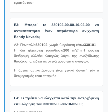
εγκατάσταση.
Ε3: Μπορεί το 330102-00-80-10-02-00 να
αντικαταστήσει έναν απρόσφυρο ανιχνευτή
Bently Nevada;
Α3: Πανοπλία
330102
, χωρίς θωράκιση κάτω
330101
.
Η ίδια ηλεκτρική ευαισθησία
200 mV/ml
Η φυσική
διαδρομή αλλάζει ελαφρώς λόγω της ανοξείδωτης
θωράκισης, ειδικά σε στενά μονοπάτια αγωγών.
Η άμεση αντικατάσταση είναι γενικά δυνατή εάν ο
διαχωρισμός είναι επαρκής.
Ε4: Τι πρέπει να ελέγχεται κατά την εισερχόμενη
επιθεώρηση του 330102-00-80-10-02-00;