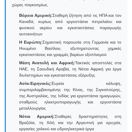
χώρες παγκοσμίως.
Βόρεια Αμερική:
Σταθερή ζήτηση από τις ΗΠΑ και τον
Καναδά, κυρίως από εργοστάσια πετρελαίου και
φυσικού αερίου και εγκαταστάσεις παραγωγής
αυτοκινήτων
Η Ευρώπη:
Σημαντική παρουσία στη Γερμανία και το
Ηνωμένο Βασίλειο, εξυπηρετώντας χημικές
εγκαταστάσεις και γραμμές βαρέων εξοπλισμού
Μέση Ανατολή και Αφρική:
Τακτικές αποστολές στα
ΗΑΕ, τη Σαουδική Αραβία, τη Νότια Αφρική για έργα
διυλιστηρίων και εγκαταστάσεις εξόρυξης
Ασία-Ειρηνικός:
Ευρεία κάλυψη,
συμπεριλαμβανομένης της Κίνας, της Σιγκαπούρης,
της Αυστραλίας, της Ινδίας για εργοστάσια ημιαγωγών,
σταθμούς ηλεκτροπαραγωγής και εργοστάσια
μεταλλουργίας
Νότια Αμερική:
Σταθερές δραστηριότητες στη
Βραζιλία, τη Χιλή και την Αργεντινή για ορυχεία,
εργασίες χαλκού και υδροηλεκτρικά έργα