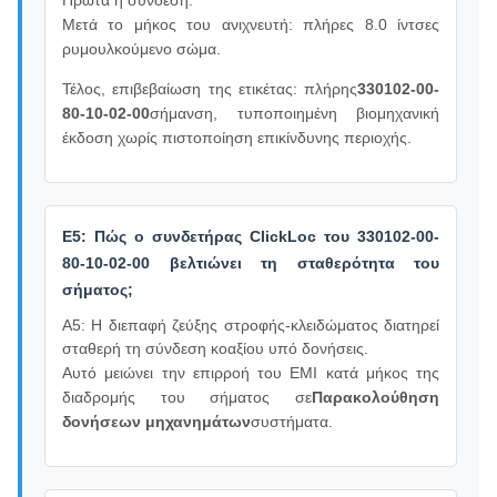
Πρώτα η σύνδεση.
Μετά το μήκος του ανιχνευτή: πλήρες 8.0 ίντσες
ρυμουλκούμενο σώμα.
Τέλος, επιβεβαίωση της ετικέτας: πλήρης
330102-00-
80-10-02-00
σήμανση, τυποποιημένη βιομηχανική
έκδοση χωρίς πιστοποίηση επικίνδυνης περιοχής.
Ε5: Πώς ο συνδετήρας ClickLoc του 330102-00-
80-10-02-00 βελτιώνει τη σταθερότητα του
σήματος;
Α5: Η διεπαφή ζεύξης στροφής-κλειδώματος διατηρεί
σταθερή τη σύνδεση κοαξίου υπό δονήσεις.
Αυτό μειώνει την επιρροή του EMI κατά μήκος της
διαδρομής του σήματος σε
Παρακολούθηση
δονήσεων μηχανημάτων
συστήματα.