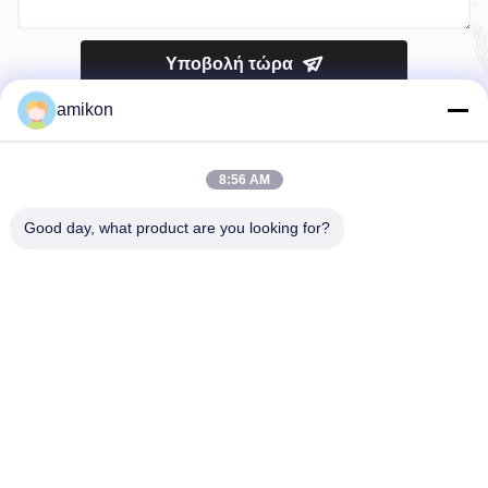
Υποβολή τώρα
amikon
8:56 AM
Good day, what product are you looking for?
Τηλ.：0086-180-20776792
Ηλεκτρονικό ταχυδρομείο：sales@amikon.cn
ΣΧΕΤΙΚΆ ΜΕ ΕΜΆΣ
Σχεδιάγραμμα επιχείρησης
Γύρος εργοστασίων
Ποιοτικός έλεγχος