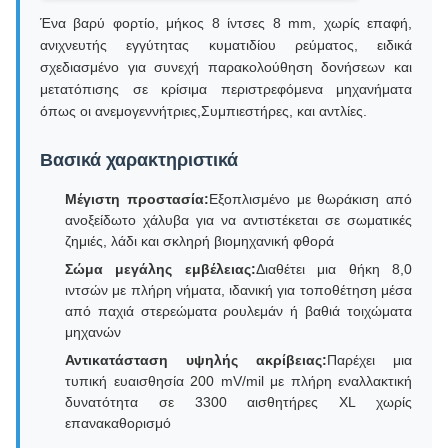
Ένα βαρύ φορτίο, μήκος 8 ίντσες 8 mm, χωρίς επαφή,
ανιχνευτής εγγύτητας κυματιδίου ρεύματος, ειδικά
σχεδιασμένο για συνεχή παρακολούθηση δονήσεων και
μετατόπισης σε κρίσιμα περιστρεφόμενα μηχανήματα
όπως οι ανεμογεννήτριες,Συμπιεστήρες, και αντλίες.
Βασικά χαρακτηριστικά
Μέγιστη προστασία:
Εξοπλισμένο με θωράκιση από
ανοξείδωτο χάλυβα για να αντιστέκεται σε σωματικές
ζημιές, λάδι και σκληρή βιομηχανική φθορά
Σώμα μεγάλης εμβέλειας:
Διαθέτει μια θήκη 8,0
ιντσών με πλήρη νήματα, ιδανική για τοποθέτηση μέσα
από παχιά στερεώματα ρουλεμάν ή βαθιά τοιχώματα
μηχανών
Αντικατάσταση υψηλής ακρίβειας:
Παρέχει μια
τυπική ευαισθησία 200 mV/mil με πλήρη εναλλακτική
δυνατότητα σε 3300 αισθητήρες XL χωρίς
επανακαθορισμό