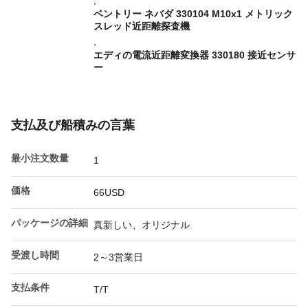
,
ベントリー ネバダ 330104 M10x1 メトリック
スレッド近距離探査機
,
エディの電流近距離変換器 330180 接近センサ
ー
支払及び船積みの言葉
最小注文数量
1
価格
66USD
パッケージの詳細
真新しい、オリジナル
受渡し時間
2～3営業日
支払条件
T/T