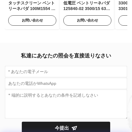
タッチスクリーン ベント
低電圧 ベントリーネバダ
3300
リーネバダ 100M1554 パ
125840-02 3500/15 63Hz
330106
ルスエキスパンダーモジ
AC 入力モジュール、85
ベント
ュール 状態監視用
～264 Vac RMS
型近接
お問い合わせ
お問い合わせ
私達にあなたの照会を直接送りなさい
今提出