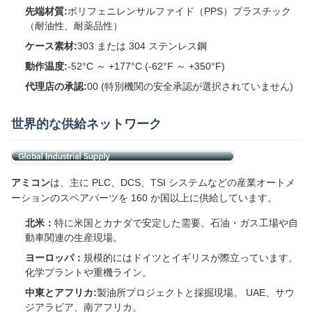
先端材質:
ポリフェニレンサルファイド（PPS）プラスチック
（耐油性、耐薬品性）
ケース素材:
303 または 304 ステンレス鋼
動作温度:
-52°C ～ +177°C (-62°F ～ +350°F)
代理店の承認:
00 (特別機関の安全承認が選択されていません)
世界的な供給ネットワーク
アミコン
は、主に PLC、DCS、TSI システムなどの産業オートメ
ーションのスペアパーツを 160 か国以上に供給しています。
北米：
特に米国とカナダで安定した需要。石油・ガス工場や自
動車関連の生産現場。
ヨーロッパ：
規模的にはドイツとイギリスが際立っています。
化学プラントや重機ライン。
中東とアフリカ:
製油所プロジェクトと採掘現場。 UAE、サウ
ジアラビア、南アフリカ。