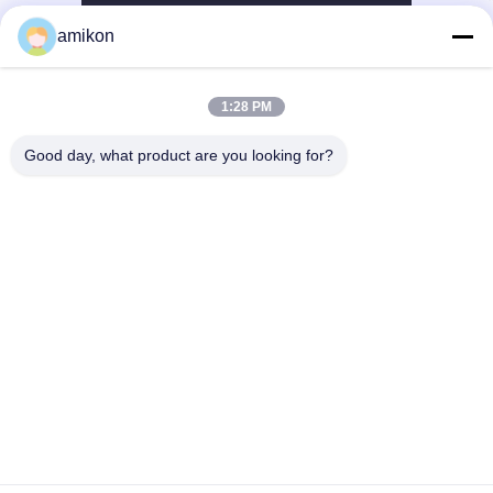
amikon
1:28 PM
Good day, what product are you looking for?
Tel：0086-180-20776792
メールアドレス：sales@amikon.cn
会社情報
企業紹介
生産現場
品質管理
地図