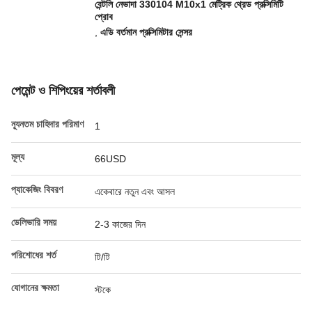
বেন্টলি নেভাদা 330104 M10x1 মেট্রিক থ্রেড প্রক্সিমিটি
প্রোব
,
এডি বর্তমান প্রক্সিমিটার সেন্সর
পেমেন্ট ও শিপিংয়ের শর্তাবলী
ন্যূনতম চাহিদার পরিমাণ
1
মূল্য
66USD
প্যাকেজিং বিবরণ
একেবারে নতুন এবং আসল
ডেলিভারি সময়
2-3 কাজের দিন
পরিশোধের শর্ত
টি/টি
যোগানের ক্ষমতা
স্টকে