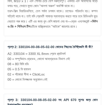
মিমি, M10 x 1। এটি শোনার চেয়ে বেশি গুরুত্বপূর্ণ। একবার এটি আবাসনের মধ্যে
বসার পরে, সেখানে মূলত কোন "আলগা অঞ্চল" অবশিষ্ট থাকে না।
তরল-ফিল্ম বিয়ারিংগুলিতে, তেল সর্বদা চলমান থাকে। চাপেরও পরিবর্তন হয়। কম্পন
সত্যিই থামে না। তাই যদি প্রোবটি সামান্য স্থানান্তর করতে পারে তবে রিডিংগুলি ঘুরে
বেড়াতে শুরু করে। এটি এর জন্য খুব বেশি জায়গা দেয় না—থ্রেড এনগেজমেন্ট +
ভিটন
ও-রিং + পিপিএস টিপ
এটিকে যান্ত্রিকভাবে "আটকে" জায়গায় রাখে।
প্রশ্ন 2: 330104-00-08-05-02-00 কোডের পিছনের বৈশিষ্ট্যগুলি কী কী?
A2: 330104 = 3300 XL 8mm প্রোব প্ল্যাটফর্ম
00 = সম্পূর্ণভাবে থ্রেডেড, কোনো আনথ্রেডেড বিভাগ নেই
08 = 80 মিমি বডি
05 = 0.5 মি ক্যাবল
02 = সাঁজোয়া সীসা + ClickLoc
00 = কোনো বিপজ্জনক অনুমোদন নেই
প্রশ্ন 3: 330104-00-08-05-02-00 সহ API 670 লুপের জন্য কোন
উপাদানগুলির প্রয়োজন?