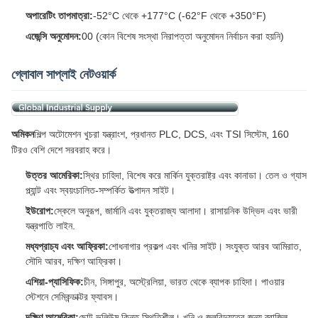
অপারেটিং তাপমাত্রা:
-52°C থেকে +177°C (-62°F থেকে +350°F)
এজেন্সি অনুমোদন:
00 (কোন বিশেষ সংস্থা নিরাপত্তা অনুমোদন নির্বাচন করা হয়নি)
গ্লোবাল সাপ্লাই নেটওয়ার্ক
অমিকন
শিল্প অটোমেশন খুচরা যন্ত্রাংশ, প্রধানত PLC, DCS, এবং TSI সিস্টেম, 160
টিরও বেশি দেশে সরবরাহ করে।
উত্তর আমেরিকা:
স্থির চাহিদা, বিশেষ করে মার্কিন যুক্তরাষ্ট্র এবং কানাডা। তেল ও গ্যাস
প্ল্যান্ট এবং স্বয়ংচালিত-সম্পর্কিত উত্পাদন সাইট।
ইউরোপ:
স্কেলে অনুরূপ, জার্মানি এবং যুক্তরাজ্য আলাদা। রাসায়নিক উদ্ভিদ এবং ভারী
যন্ত্রপাতি লাইন.
মধ্যপ্রাচ্য এবং আফ্রিকা:
শোধনাগার প্রকল্প এবং খনির সাইট। সংযুক্ত আরব আমিরাত,
সৌদি আরব, দক্ষিণ আফ্রিকা।
এশিয়া-প্যাসিফিক:
চীন, সিঙ্গাপুর, অস্ট্রেলিয়া, ভারত থেকে ব্যাপক চাহিদা। পাওয়ার
স্টেশনে সেমিকন্ডাক্টর ফ্যাবস।
দক্ষিণ আমেরিকা:
ছোট ভলিউম কিন্তু স্থিতিশীল। খনি ও জলবিদ্যুতের জন্য ব্রাজিল,