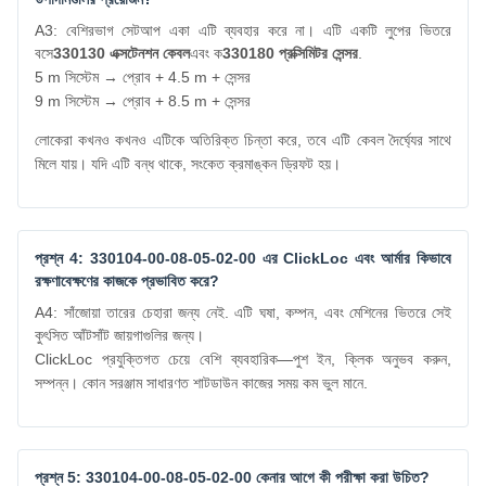
A3: বেশিরভাগ সেটআপ একা এটি ব্যবহার করে না। এটি একটি লুপের ভিতরে
বসে
330130 এক্সটেনশন কেবল
এবং ক
330180 প্রক্সিমিটর সেন্সর
.
5 m সিস্টেম → প্রোব + 4.5 m + সেন্সর
9 m সিস্টেম → প্রোব + 8.5 m + সেন্সর
লোকেরা কখনও কখনও এটিকে অতিরিক্ত চিন্তা করে, তবে এটি কেবল দৈর্ঘ্যের সাথে
মিলে যায়। যদি এটি বন্ধ থাকে, সংকেত ক্রমাঙ্কন ড্রিফট হয়।
প্রশ্ন 4: 330104-00-08-05-02-00 এর ClickLoc এবং আর্মার কিভাবে
রক্ষণাবেক্ষণের কাজকে প্রভাবিত করে?
A4: সাঁজোয়া তারের চেহারা জন্য নেই. এটি ঘষা, কম্পন, এবং মেশিনের ভিতরে সেই
কুৎসিত আঁটসাঁট জায়গাগুলির জন্য।
ClickLoc প্রযুক্তিগত চেয়ে বেশি ব্যবহারিক—পুশ ইন, ক্লিক অনুভব করুন,
সম্পন্ন। কোন সরঞ্জাম সাধারণত শাটডাউন কাজের সময় কম ভুল মানে.
প্রশ্ন 5: 330104-00-08-05-02-00 কেনার আগে কী পরীক্ষা করা উচিত?