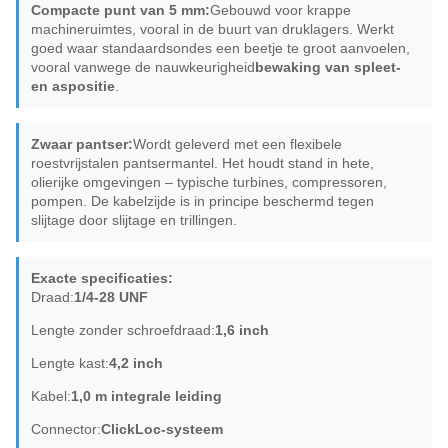
Compacte punt van 5 mm:
Gebouwd voor krappe
machineruimtes, vooral in de buurt van druklagers. Werkt
goed waar standaardsondes een beetje te groot aanvoelen,
vooral vanwege de nauwkeurigheid
bewaking van spleet-
en aspositie
.
Zwaar pantser:
Wordt geleverd met een flexibele
roestvrijstalen pantsermantel. Het houdt stand in hete,
olierijke omgevingen – typische turbines, compressoren,
pompen. De kabelzijde is in principe beschermd tegen
slijtage door slijtage en trillingen.
Exacte specificaties:
Draad:
1/4-28 UNF
Lengte zonder schroefdraad:
1,6 inch
Lengte kast:
4,2 inch
Kabel:
1,0 m integrale leiding
Connector:
ClickLoc-systeem