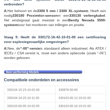
verbonden?
A:
Het behoort tot de
3300 5 mm / 3300 XL-systeem
. Heeft een
nodig
330180 Proximitor-sensor
en een
330130 verlengkabel
.
Het eindsignaal gaat meestal in een
Bently Nevada 3500-
systeem
voor het monitoren van trillingen en positie.
Vraag 5: Heeft de 330172-16-42-10-01-00 een certificering
voor explosiegevaarlijke omgevingen?
A:
Nee, de
“-00”-versie
is standaard alleen industrieel. Als ATEX /
IECEx / CSA vereist is, moet een andere optiecode (zoals “-05”)
worden gekozen.
Compatibele onderdelen en accessoires
330104-15-23-10-02-00
330878-50-00
330104-19-25-10-11-05
330103-00-12-10-01-00
330103-00-05-10-02-05
330103-00-16-10-01-00