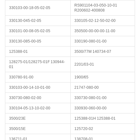
RS901104-03-050-10-01
330103-00-18-05-02-05
R200602-400808
330130-045-02-05
330105-02-12-50-02-00
330101-00-08-05-02-05
350500-00-00-00-11-00
330130-085-00-05
330190-080-01-00
125388-01
3500/77M 140734-07
128275-01/128275-01F 130944-
2201/03-01
01
330780-91-00
1900/65
330103-00-14-10-01-00
21747-080-00
330730-080-02-00
330730-080-01-00
330104-05-13-10-02-00
330930-060-00-00
3500/23E
125388-01H 125388-01
3500/15E
125720-02
136711-01
138708-01