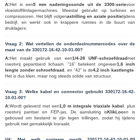
A:
Het is een
5 mm naderingssonde uit de 3300-serie
voor
vloeistoffilmlagermachines. Meestal gebruikt op turbines en
compressoren. Het blijft volgen
astrilling en axiale positie
tijdens
bedrijf, en werkt ook in krappere ruimtes in de buurt van
druklagers.
Vraag 2: Wat vertellen de onderdeelnummercodes over de
maat van de 330172-16-42-10-01-00?
A:
Het maakt gebruik van een
1/4-28 UNF-schroefdraad
met
roestvrij gepantserd lichaam. “16” betekent ongeveer
1,6 inch
lengte zonder schroefdraad
, en “42” is de
4,2 inch kastlengte
.
Het is dus klein, maar nog steeds solide van structuur.
Vraag 3: Welke kabel en connector gebruikt 330172-16-42-
10-01-00?
A:
Wordt geleverd met een
1,0 m integrale triaxiale kabel
, plus
roestvrij pantser en FEP-jas. De aansluiting is
KlikLoc
en is
gebouwd om bestand te zijn tegen trillingen, zodat hij tijdens
gebruik niet gemakkelijk losraakt.
V4: Met welk systeem wordt 330172-16-42-10-01-00