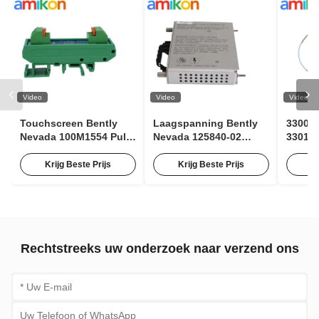
Video
Video
Video
Touchscreen Bently
Laagspanning Bently
3300 X
Nevada 100M1554 Puls
Nevada 125840-02
330106
Expander Module voor
3500/15 63Hz AC-
Bentl
Conditiebewaking
ingangsmodule met 85
Contac
Krijg Beste Prijs
Krijg Beste Prijs
K
tot 264 Vac RMS
Nabij
Rechtstreeks uw onderzoek naar verzend ons