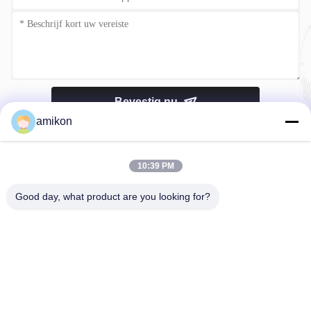
Bevestig nu
amikon
10:39 PM
Good day, what product are you looking for?
Tel.：0086-180-20776792
E-mail：sales@amikon.cn
OVER ONS