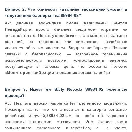
Вопрос 2. Что означают «двойная эпоксидная смола» и
«внутренние барьеры» на 88984-02?
A2: Двойная эпоксидная смола на
88984-02 Бентли
Невада
Карта просто означает защитное покрытие на
печатной плате. Не так уж необычно, но важно для реальных
растений, где влажность или химическое воздействие
являются обычным явлением. Внутренние барьеры больше
связаны с безопасностью — встроенное ограничение
искробезопасности позволяет контролировать энергию,
поступающую в полевые цепи, что особенно полезно
в
Мониторинг вибрации в опасных зонах
настройки.
Вопрос 3. Имеет ли Bally Nevada 88984-02 релейные
выходы?
A3: Нет, эта версия является
Нет релейного модуля
тип.
Несмотря на то, что он относится к категории запасных
релейных модулей,
88984-02
сам по себе не управляет
внешними контактами отключения. Это скорее карта
защищенного сигнального интерфейса, а не что-то,