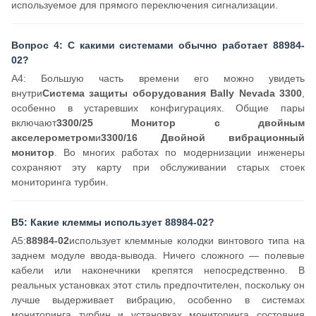
используемое для прямого переключения сигнализации.
Вопрос 4: С какими системами обычно работает 88984-
02?
A4: Большую часть времени его можно увидеть
внутри
Система защиты оборудования Bally Nevada 3300
,
особенно в устаревших конфигурациях. Общие пары
включают
3300/25 Монитор с двойным
акселерометром
и
3300/16 Двойной вибрационный
монитор
. Во многих работах по модернизации инженеры
сохраняют эту карту при обслуживании старых стоек
мониторинга турбин.
В5: Какие клеммы использует 88984-02?
A5:
88984-02
использует клеммные колодки винтового типа на
заднем модуле ввода-вывода. Ничего сложного — полевые
кабели или наконечники крепятся непосредственно. В
реальных установках этот стиль предпочтителен, поскольку он
лучше выдерживает вибрацию, особенно в системах
мониторинга турбин и установках мониторинга состояния