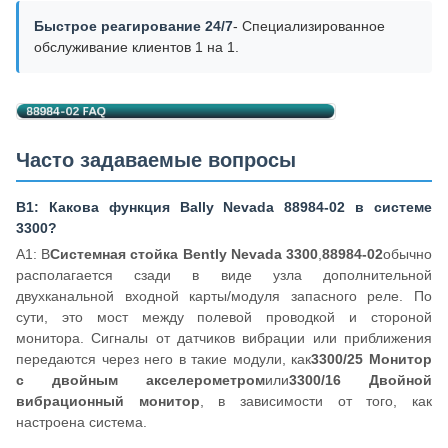
Быстрое реагирование 24/7
- Специализированное
обслуживание клиентов 1 на 1.
Часто задаваемые вопросы
В1: Какова функция Bally Nevada 88984-02 в системе
3300?
А1: В
Системная стойка Bently Nevada 3300
,
88984-02
обычно
располагается сзади в виде узла дополнительной
двухканальной входной карты/модуля запасного реле. По
сути, это мост между полевой проводкой и стороной
монитора. Сигналы от датчиков вибрации или приближения
передаются через него в такие модули, как
3300/25 Монитор
с двойным акселерометром
или
3300/16 Двойной
вибрационный монитор
, в зависимости от того, как
настроена система.