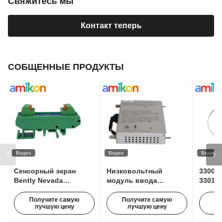
Свяжитесь мы
Контакт теперь
СОБЩЕННЫЕ ПРОДУКТЫ
Видео
Видео
Видео
Сенсорный экран
Низковольтный
3300 X
Bently Nevada
модуль ввода
330106
100M1554 Модуль
переменного тока
Беско
расширения
Bently Nevada 125840-
прибл
Получите самую
Получите самую
По
лучшую цену
лучшую цену
импульсов для
02 3500/15 63 Гц с
Nevad
мониторинга
входным напряжением