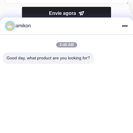
Envie agora
amikon
2:46 AM
Good day, what product are you looking for?
Telefone：0086-180-20776792
E-mail：sales@amikon.cn
SOBRE NÓS
Perfil da empresa
Excursão da fábrica
Controle da qualidade
Mapa do Site