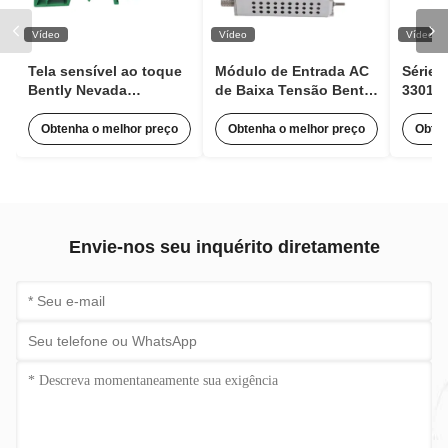
Vídeo
Vídeo
Vídeo
Tela sensível ao toque
Módulo de Entrada AC
Série 
Bently Nevada
de Baixa Tensão Bently
330106
100M1554 Módulo
Nevada 125840-02
Bentl
Expansor de Pulso para
3500/15 63Hz Com 85 a
de Pr
Obtenha o melhor preço
Obtenha o melhor preço
Obten
Monitoramento de
264 Vac RMS
Conta
Condição
Envie-nos seu inquérito diretamente