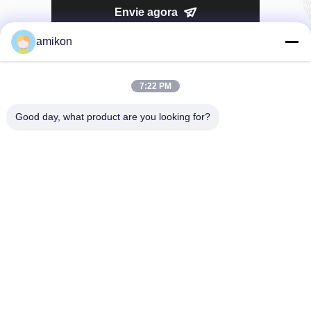
Envie agora
amikon
7:22 PM
Good day, what product are you looking for?
Telefone：0086-180-20776792
E-mail：sales@amikon.cn
SOBRE NÓS
Perfil da empresa
Excursão da fábrica
Controle da qualidade
Mapa do Site