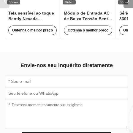
Vídeo
Vídeo
Vídeo
Tela sensível ao toque
Módulo de Entrada AC
Série 
Bently Nevada
de Baixa Tensão Bently
330106
100M1554 Módulo
Nevada 125840-02
Bentl
Expansor de Pulso para
3500/15 63Hz Com 85 a
de Pr
Obtenha o melhor preço
Obtenha o melhor preço
Obten
Monitoramento de
264 Vac RMS
Conta
Condição
Envie-nos seu inquérito diretamente