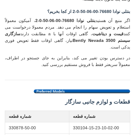
بنتلی نوادا 76680-00-06-50-0-2 از کجا بخریم؟
اگر منبع آن هستید
بنتلی نوادا 76680-00-06-50-0-2
، آمیکون معمولاً
استعلام و تعویض سهام را انجام می دهد. مردم معمولا درخواست می
کنند
قیمت و دیتاشیت
، گاهی اوقات آنها با a مطابقت دارند
سازگاری
سیستم Bently Nevada 3500
نیاز، گاهی اوقات فقط تعویض فوری
یدکی است.
در دسترس بودن تغییر می کند، بنابراین به جای جستجو در اطراف،
معمولاً سریعتر فقط با فروش مستقیم بررسی کنید.
قطعات و لوازم جانبی سازگار
شماره قطعه
شماره قطعه
330878-50-00
330104-15-23-10-02-00