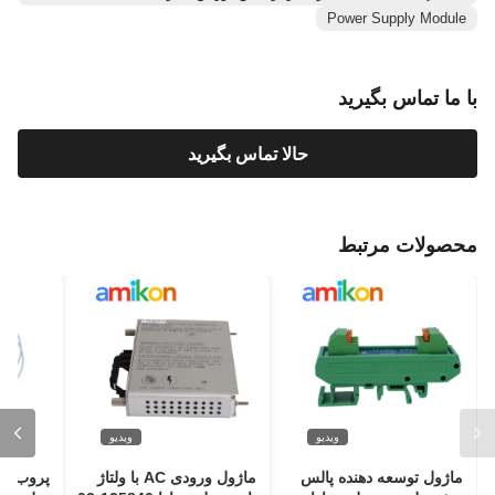
Power Supply Module
با ما تماس بگیرید
حالا تماس بگیرید
محصولات مرتبط
ویدیو
ویدیو
ماژول توسعه دهنده پالس
ماژول ورودی AC با ولتاژ
پروب مج