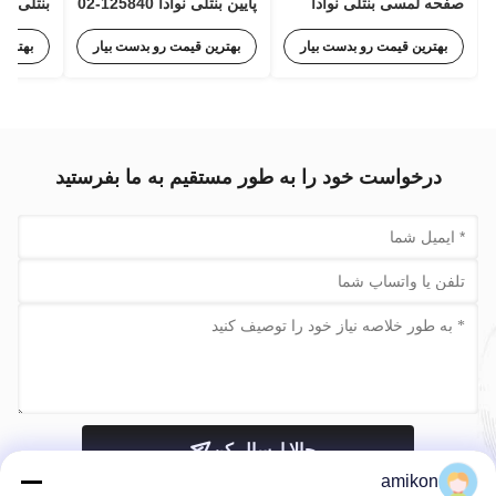
صفحه لمسی بنتلی نوادا
پایین بنتلی نوادا 125840-02
100M1554 برای پایش
3500/15 با ورودی 63 هرتز
05-30-
وضعیت
و 85 تا 264 ولت AC RMS
-02-CN
بهترین قیمت رو بدست بیار
بهترین قیمت رو بدست بیار
بهترین
درخواست خود را به طور مستقیم به ما بفرستید
حالا ارسال کن
amikon