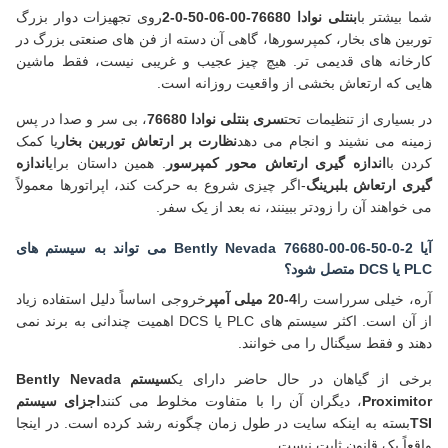
شما بیشتر با
بنتلی نوادا 76680-00-06-50-0-2
روی تجهیزات دوار بزرگ
توربین های بخار، کمپرسورها، گاهی آن دسته از فن های صنعتی بزرگ در
کارخانه های قدیمی تر. هیچ چیز عجیب و غریبی نیست، فقط ماشین
هایی که ارتعاش بخشی از واقعیت روزانه است.
در بسیاری از تنظیمات تحت
سری بنتلی نوادا 76680
، بی سر و صدا در پس
زمینه می نشیند و انجام می دهد
نظارت بر ارتعاش توربین بخار
یا کمک
کردن با
اندازه گیری ارتعاش محور کمپرسور
. همین داستان برای
اندازه
گیری ارتعاش بلبرینگ
-اگر چیزی شروع به حرکت کند، اپراتورها معمولاً
می خواهند آن را زودتر ببینند، نه بعد از یک سفر.
آیا Bently Nevada 76680-00-06-50-0-2 می تواند به سیستم های
PLC یا DCS متصل شود؟
آره، خیلی سرراست را
4-20 میلی آمپر
خروجی اساساً دلیل استفاده زیاد
از آن است. اکثر سیستم های PLC یا DCS اهمیت چندانی به برند نمی
دهند و فقط سیگنال را می خوانند.
برخی از گیاهان در حال حاضر دارای یک
سیستم Bently Nevada
Proximitor
، دیگران آن را با متفاوت مخلوط می کنند
اجزای سیستم
TSI
بسته به اینکه سایت در طول زمان چگونه رشد کرده است. در اینجا
واقعاً یک قانون ثابت نیست.