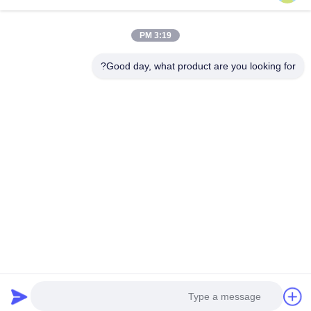
3:19 PM
Good day, what product are you looking for?
تلفن：0086-180-20776792
ایمیل：sales@amikon.cn
درباره ما
مشخصات شرکت
تور کارخانه
کنترل کیفیت
نقشه سایت
سیاست حفظ حریم خصوصی
چین کیفیت خوب بنتلی نوادا عرضه کننده. حقوق چاپ
2025-2026 AMIKON LIMITED تمام حقوق محفوظ است