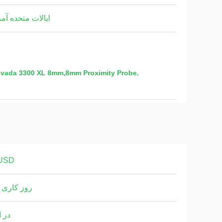
ایالات متحده آمر
,
سنسور پروکسیمیتور XL 3300 خرید سنسور توربین گاز  XL 8mm,8mm Proximity Probe
USD
2-3 روز کاری
در ا