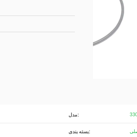
33
مدل:
صلی
بسته بندی: