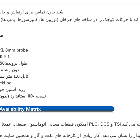
سُند بدون تماس برای ارتعاش و جاب
م
نوع: 3300 L 8mm probe
0 × 1
طول پرونده:
250 میلی
بدون رشته:
کابل:
1.0 متر سرب یکپارچه
کانکتور: oc
زره: آستین فو
نسخه:
-00 استاندارد (بدون گواهینامه)
پایدار را نشان می دهد. کار زیادی از کارخانه های نفت و گاز و همچنین سایت ها