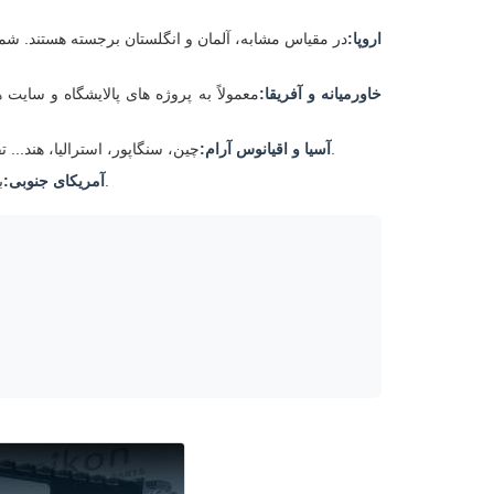
اروپا:
در مقیاس مشابه، آلمان و انگلستان برجسته هستند. شم
خاورمیانه و آفریقا:
معمولاً به پروژه های پالایشگاه و سای
چین، سنگاپور، استرالیا، هند... تقاضا متفاوت است، از کارخانه های نیمه هادی تا نیروگاه ها و کارخانه های فلزات سازی.
آسیا و اقیانوس آرام:
برزیل، شیلی، آرژانتین عمدتا با معادن، عملیات مس و پروژه های برق آبی مرتبط است.
آمریکای جنوبی: