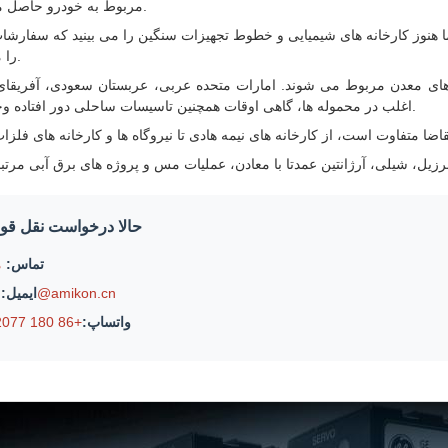
مربوط به خودرو حاصل می شود.
ا هنوز کارخانه های شیمیایی و خطوط تجهیزات سنگین را می بینید که سفارش
را می دهند.
ت های معدن مربوط می شوند. امارات متحده عربی، عربستان سعودی، آفریقای
اغلب در محموله ها، گاهی اوقات همچنین تاسیسات ساحلی دور افتاده وجود دارد.
حالا درخواست نقل قول
تماس:
م
فروش@amikon.cn
ایمیل:
واتساپ:
+86 180 2077 6792