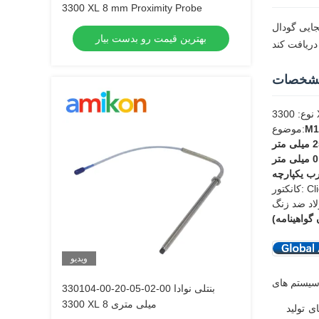
3300 XL 8 mm Proximity Probe
جایی گودال
بهترین قیمت رو بدست بیار
شخصات
X
M1
موضوع:
 متر
0 میلی متر
ClickL
لاد ضد زنگ
ویدیو
330104-00-20-05-02-00 بنتلی نوادا
3300 XL 8 میلی متری
ی تولید