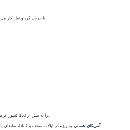
با جریان گرد و غبار کار می کند تا حرکات کوچک را در شاخه های چرخان (توربین ها، کمپرسورها، پمپ ها) دریافت کند.
آمیکون قطعات معدنی اتوماسیون صنعتی، عمدتا سیستم های PLC، DCS و TSI را به بیش از 160 کشور عرضه می کند.
آمریکای شمالی:
به ویژه در ایالات متحده و کانادا، تقاضای 