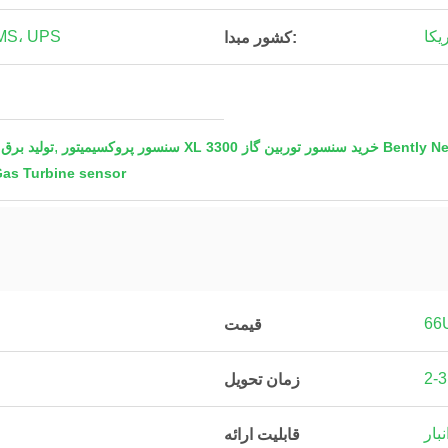
یکا
EMS، UPS
کشور مبدا:
,
Bently Nevada 3300
330104-00-25-10-02-00 تولید برق
as Turbine sensor
66
قیمت
زمان تحویل
نبار
قابلیت ارائه