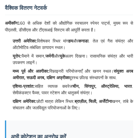
वैश्विक वितरण नेटवर्क
अमीकॉन
160 से अधिक देशों को औद्योगिक स्वचालन स्पेयर पार्ट्स, मुख्य रूप से
पीएलसी, डीसीएस और टीएसआई सिस्टम की आपूर्ति करता है।
उत्तरी अमेरिका:
विशेषकर स्थिर मांग
हम
और
कनाडा
. तेल एवं गैस संयंत्र और
ऑटोमोटिव-संबंधित उत्पादन स्थल।
यूरोप:
पैमाने में समान,
जर्मनी
और
यूके
अलग दिखना। रासायनिक संयंत्र और भारी
उपकरण लाइनें।
मध्य पूर्व और अफ़्रीका:
रिफ़ाइनरी परियोजनाएँ और खनन स्थल।
संयुक्त अरब
अमीरात, सऊदी अरब, दक्षिण अफ्रीका
दूरस्थ फ़ील्ड संस्थापनों के साथ.
एशिया-प्रशांत:
सहित व्यापक कवरेज
चीन, सिंगापुर, ऑस्ट्रेलिया, भारत
.
सेमीकंडक्टर फैब्स, पावर स्टेशन और धातुकर्म संयंत्र।
दक्षिण अमेरिका:
छोटी मात्रा लेकिन स्थिर.
ब्राज़ील, चिली, अर्जेंटीना
खनन, तांबे के
संचालन और जलविद्युत परियोजनाओं के लिए।
अभी कोटेशन का अनुरोध करें