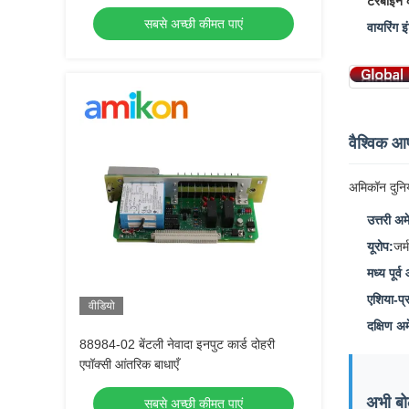
टरबाइन क
सबसे अच्छी कीमत पाएं
वायरिंग इ
वैश्विक आप
अमिकॉन दुनिय
उत्तरी अम
यूरोप:
जर्
मध्य पूर्
एशिया-प्
वीडियो
दक्षिण अम
88984-02 बेंटली नेवादा इनपुट कार्ड दोहरी
एपॉक्सी आंतरिक बाधाएँ
अभी बोली
सबसे अच्छी कीमत पाएं