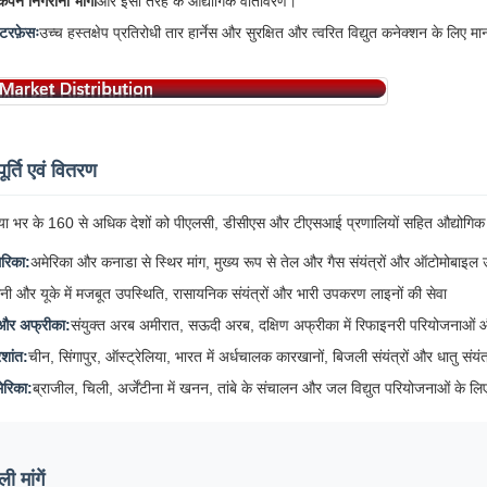
ंपन निगरानी भागों
और इसी तरह के औद्योगिक वातावरण।
ंटरफ़ेसः
उच्च हस्तक्षेप प्रतिरोधी तार हार्नेस और सुरक्षित और त्वरित विद्युत कनेक्शन के लिए
ूर्ति एवं वितरण
ा भर के 160 से अधिक देशों को पीएलसी, डीसीएस और टीएसआई प्रणालियों सहित औद्योगिक स्व
ेरिका:
अमेरिका और कनाडा से स्थिर मांग, मुख्य रूप से तेल और गैस संयंत्रों और ऑटोमोबाइल उ
मनी और यूके में मजबूत उपस्थिति, रासायनिक संयंत्रों और भारी उपकरण लाइनों की सेवा
व और अफ्रीका:
संयुक्त अरब अमीरात, सऊदी अरब, दक्षिण अफ्रीका में रिफाइनरी परियोजनाओं और 
रशांत:
चीन, सिंगापुर, ऑस्ट्रेलिया, भारत में अर्धचालक कारखानों, बिजली संयंत्रों और धातु संयं
ेरिका:
ब्राजील, चिली, अर्जेंटीना में खनन, तांबे के संचालन और जल विद्युत परियोजनाओं के ल
 मांगें