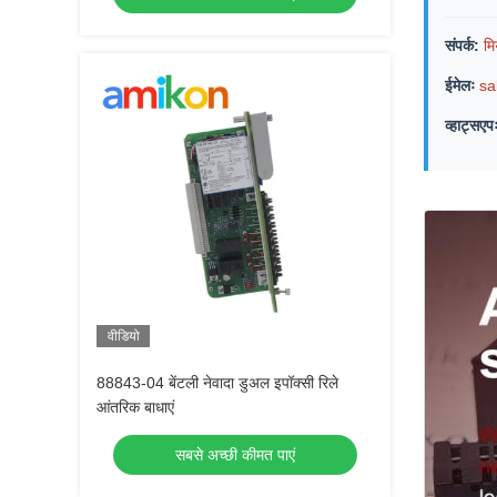
संपर्क:
मि
ईमेलः
sa
व्हाट्सएप
वीडियो
88843-04 बेंटली नेवादा डुअल इपॉक्सी रिले
आंतरिक बाधाएं
सबसे अच्छी कीमत पाएं