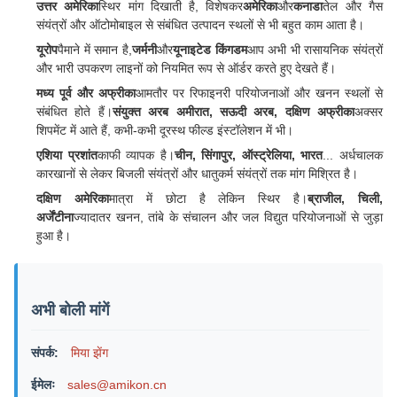
उत्तर अमेरिका
स्थिर मांग दिखाती है, विशेषकर
अमेरिका
और
कनाडा
तेल और गैस
संयंत्रों और ऑटोमोबाइल से संबंधित उत्पादन स्थलों से भी बहुत काम आता है।
यूरोप
पैमाने में समान है,
जर्मनी
और
यूनाइटेड किंगडम
आप अभी भी रासायनिक संयंत्रों
और भारी उपकरण लाइनों को नियमित रूप से ऑर्डर करते हुए देखते हैं।
मध्य पूर्व और अफ्रीका
आमतौर पर रिफाइनरी परियोजनाओं और खनन स्थलों से
संबंधित होते हैं।
संयुक्त अरब अमीरात, सऊदी अरब, दक्षिण अफ्रीका
अक्सर
शिपमेंट में आते हैं, कभी-कभी दूरस्थ फील्ड इंस्टॉलेशन में भी।
एशिया प्रशांत
काफी व्यापक है।
चीन, सिंगापुर, ऑस्ट्रेलिया, भारत
... अर्धचालक
कारखानों से लेकर बिजली संयंत्रों और धातुकर्म संयंत्रों तक मांग मिश्रित है।
दक्षिण अमेरिका
मात्रा में छोटा है लेकिन स्थिर है।
ब्राजील, चिली,
अर्जेंटीना
ज्यादातर खनन, तांबे के संचालन और जल विद्युत परियोजनाओं से जुड़ा
हुआ है।
अभी बोली मांगें
संपर्क:
मिया झेंग
ईमेलः
sales@amikon.cn