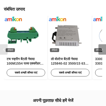
संबंधित उत्पाद
वीडियो
वीडियो
वीडियो
टच स्क्रीन बेंटली नेवादा
लो वोल्टेज बेंटली नेवादा
3300 X
100M1554 पल्स एक्सपेंडर
125840-02 3500/15 63Hz
330106
मॉड्यूल स्थिति निगरानी के लिए
एसी इनपुट मॉड्यूल 85 से 264
बेंटली नेव
Vac RMS के साथ
प्रॉक्सिम
सबसे अच्छी कीमत पाएं
सबसे अच्छी कीमत पाएं
सब
अपनी पूछताछ सीधे हमें भेजें