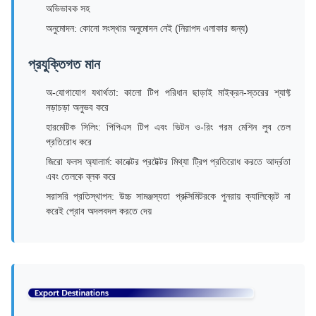
অভিভাবক সহ
অনুমোদন: কোনো সংস্থার অনুমোদন নেই (নিরাপদ এলাকার জন্য)
প্রযুক্তিগত মান
অ-যোগাযোগ যথার্থতা: কালো টিপ পরিধান ছাড়াই মাইক্রন-স্তরের শ্যাফ্ট
নড়াচড়া অনুভব করে
হারমেটিক সিলিং: পিপিএস টিপ এবং ভিটন ও-রিং গরম মেশিন লুব তেল
প্রতিরোধ করে
জিরো ফলস অ্যালার্ম: কানেক্টর প্রটেক্টর মিথ্যা ট্রিপ প্রতিরোধ করতে আর্দ্রতা
এবং তেলকে ব্লক করে
সরাসরি প্রতিস্থাপন: উচ্চ সামঞ্জস্যতা প্রক্সিমিটরকে পুনরায় ক্যালিব্রেট না
করেই প্রোব অদলবদল করতে দেয়