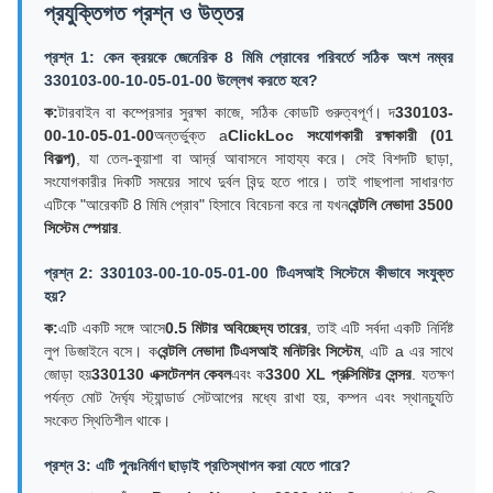
প্রযুক্তিগত প্রশ্ন ও উত্তর
প্রশ্ন 1: কেন ক্রয়কে জেনেরিক 8 মিমি প্রোবের পরিবর্তে সঠিক অংশ নম্বর
330103-00-10-05-01-00 উল্লেখ করতে হবে?
ক:
টারবাইন বা কম্প্রেসার সুরক্ষা কাজে, সঠিক কোডটি গুরুত্বপূর্ণ। দ
330103-
00-10-05-01-00
অন্তর্ভুক্ত a
ClickLoc সংযোগকারী রক্ষাকারী (01
বিকল্প)
, যা তেল-কুয়াশা বা আর্দ্র আবাসনে সাহায্য করে। সেই বিশদটি ছাড়া,
সংযোগকারীর দিকটি সময়ের সাথে দুর্বল বিন্দু হতে পারে। তাই গাছপালা সাধারণত
এটিকে "আরেকটি 8 মিমি প্রোব" হিসাবে বিবেচনা করে না যখন
বেন্টলি নেভাদা 3500
সিস্টেম স্পেয়ার
.
প্রশ্ন 2: 330103-00-10-05-01-00 টিএসআই সিস্টেমে কীভাবে সংযুক্ত
হয়?
ক:
এটি একটি সঙ্গে আসে
0.5 মিটার অবিচ্ছেদ্য তারের
, তাই এটি সর্বদা একটি নির্দিষ্ট
লুপ ডিজাইনে বসে। ক
বেন্টলি নেভাদা টিএসআই মনিটরিং সিস্টেম
, এটি a এর সাথে
জোড়া হয়
330130 এক্সটেনশন কেবল
এবং ক
3300 XL প্রক্সিমিটর সেন্সর
. যতক্ষণ
পর্যন্ত মোট দৈর্ঘ্য স্ট্যান্ডার্ড সেটআপের মধ্যে রাখা হয়, কম্পন এবং স্থানচ্যুতি
সংকেত স্থিতিশীল থাকে।
প্রশ্ন 3: এটি পুনঃনির্মাণ ছাড়াই প্রতিস্থাপন করা যেতে পারে?