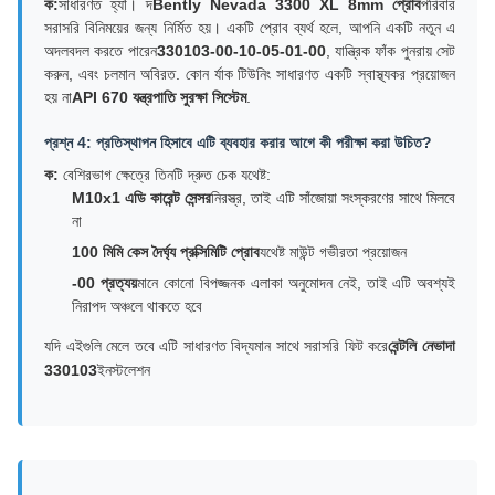
ক:
সাধারণত হ্যাঁ। দ
Bently Nevada 3300 XL 8mm প্রোব
পরিবার
সরাসরি বিনিময়ের জন্য নির্মিত হয়। একটি প্রোব ব্যর্থ হলে, আপনি একটি নতুন এ
অদলবদল করতে পারেন
330103-00-10-05-01-00
, যান্ত্রিক ফাঁক পুনরায় সেট
করুন, এবং চলমান অবিরত. কোন র্যাক টিউনিং সাধারণত একটি স্বাস্থ্যকর প্রয়োজন
হয় না
API 670 যন্ত্রপাতি সুরক্ষা সিস্টেম
.
প্রশ্ন 4: প্রতিস্থাপন হিসাবে এটি ব্যবহার করার আগে কী পরীক্ষা করা উচিত?
ক:
বেশিরভাগ ক্ষেত্রে তিনটি দ্রুত চেক যথেষ্ট:
M10x1 এডি কারেন্ট সেন্সর
নিরস্ত্র, তাই এটি সাঁজোয়া সংস্করণের সাথে মিলবে
না
100 মিমি কেস দৈর্ঘ্য প্রক্সিমিটি প্রোব
যথেষ্ট মাউন্ট গভীরতা প্রয়োজন
-00 প্রত্যয়
মানে কোনো বিপজ্জনক এলাকা অনুমোদন নেই, তাই এটি অবশ্যই
নিরাপদ অঞ্চলে থাকতে হবে
যদি এইগুলি মেলে তবে এটি সাধারণত বিদ্যমান সাথে সরাসরি ফিট করে
বেন্টলি নেভাদা
330103
ইনস্টলেশন