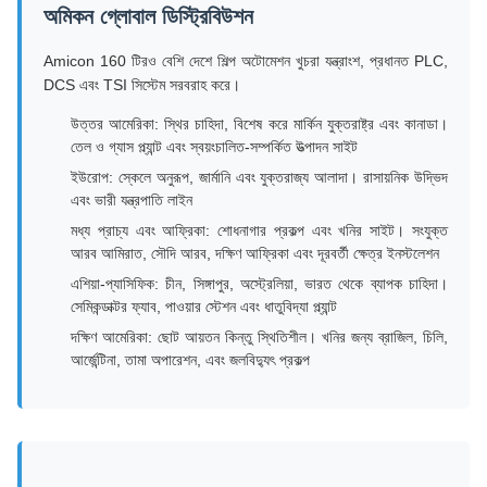
অমিকন গ্লোবাল ডিস্ট্রিবিউশন
Amicon 160 টিরও বেশি দেশে শিল্প অটোমেশন খুচরা যন্ত্রাংশ, প্রধানত PLC,
DCS এবং TSI সিস্টেম সরবরাহ করে।
উত্তর আমেরিকা: স্থির চাহিদা, বিশেষ করে মার্কিন যুক্তরাষ্ট্র এবং কানাডা।
তেল ও গ্যাস প্ল্যান্ট এবং স্বয়ংচালিত-সম্পর্কিত উত্পাদন সাইট
ইউরোপ: স্কেলে অনুরূপ, জার্মানি এবং যুক্তরাজ্য আলাদা। রাসায়নিক উদ্ভিদ
এবং ভারী যন্ত্রপাতি লাইন
মধ্য প্রাচ্য এবং আফ্রিকা: শোধনাগার প্রকল্প এবং খনির সাইট। সংযুক্ত
আরব আমিরাত, সৌদি আরব, দক্ষিণ আফ্রিকা এবং দূরবর্তী ক্ষেত্র ইনস্টলেশন
এশিয়া-প্যাসিফিক: চীন, সিঙ্গাপুর, অস্ট্রেলিয়া, ভারত থেকে ব্যাপক চাহিদা।
সেমিকন্ডাক্টর ফ্যাব, পাওয়ার স্টেশন এবং ধাতুবিদ্যা প্ল্যান্ট
দক্ষিণ আমেরিকা: ছোট আয়তন কিন্তু স্থিতিশীল। খনির জন্য ব্রাজিল, চিলি,
আর্জেন্টিনা, তামা অপারেশন, এবং জলবিদ্যুৎ প্রকল্প