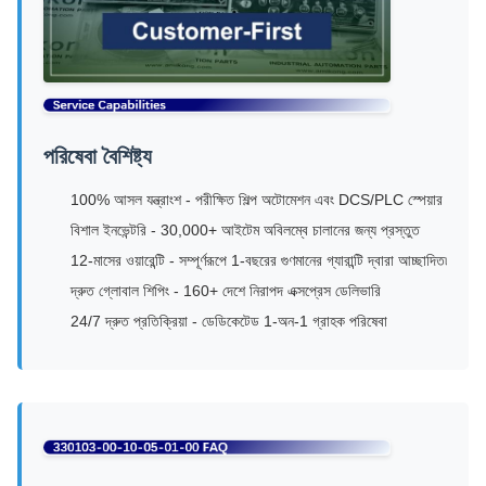
পরিষেবা বৈশিষ্ট্য
100% আসল যন্ত্রাংশ - পরীক্ষিত শিল্প অটোমেশন এবং DCS/PLC স্পেয়ার
বিশাল ইনভেন্টরি - 30,000+ আইটেম অবিলম্বে চালানের জন্য প্রস্তুত
12-মাসের ওয়ারেন্টি - সম্পূর্ণরূপে 1-বছরের গুণমানের গ্যারান্টি দ্বারা আচ্ছাদিত৷
দ্রুত গ্লোবাল শিপিং - 160+ দেশে নিরাপদ এক্সপ্রেস ডেলিভারি
24/7 দ্রুত প্রতিক্রিয়া - ডেডিকেটেড 1-অন-1 গ্রাহক পরিষেবা