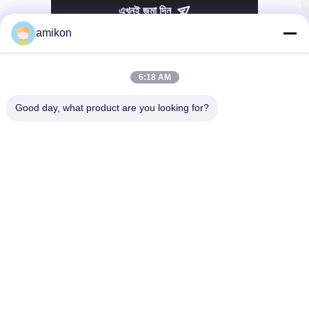
এখনই জমা দিন
amikon
6:18 AM
Good day, what product are you looking for?
টেলিফোন：0086-180-20776792
ইমেইল：sales@amikon.cn
আমাদের সম্বন্ধে
কোম্পানির প্রোফাইল
কারখানা পরিদর্শন
গুণমান নিয়ন্ত্রণ
সাইট ম্যাপ