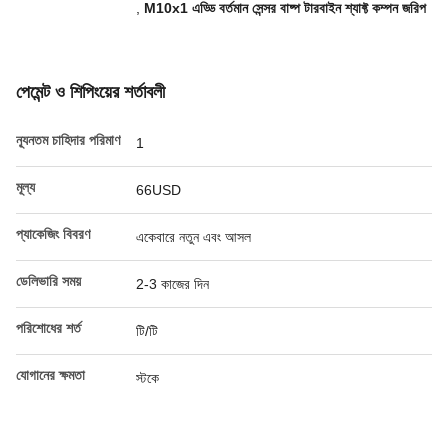
,
M10x1 এড্ডি বর্তমান সেন্সর বাষ্প টারবাইন শ্যাফ্ট কম্পন জরিপ
পেমেন্ট ও শিপিংয়ের শর্তাবলী
ন্যূনতম চাহিদার পরিমাণ
1
মূল্য
66USD
প্যাকেজিং বিবরণ
একেবারে নতুন এবং আসল
ডেলিভারি সময়
2-3 কাজের দিন
পরিশোধের শর্ত
টি/টি
যোগানের ক্ষমতা
স্টকে