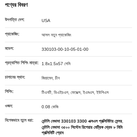
পণ্যের বিবরণ
উৎপত্তি দেশ:
USA
প্যাকেজিং:
আসল নতুন প্যাকেজিং
মডেল:
330103-00-10-05-01-00
প্রত্যাশিত শিপিং মাত্রা:
1.8x1.5x57 সেমি
চালানের স্থান:
জিয়ামেন, চীন
শিপিং:
টিএনটি, ডিএইচএল, ফেডেক্স, ইএমএস, ইউপিএস
ওজন:
0.08 কেজি
বিশেষভাবে তুলে ধরা:
বেন্টলি নেভাদা 330103 3300 এক্সএল প্রক্সিমিটার সেন্সর
,
বেন্টলি নেভাদা ৩৫০০ সিস্টেম রিপেয়ার মেট্রিক থ্রেড ৮ মিমি
প্রক্সিমিটি প্রোব