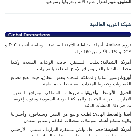
التطبيق:
تقييم اهتزاز عمود الآلة وتحريكها وسرعتها
شبكة التوريد العالمية
تزويد Amikon بأجزاء احتياطية للأتمتة الصناعية ، وخاصة أنظمة PLC و
DCS و TSI ، لأكثر من 160 دولة.
أمريكا الشمالية:
الطلب المستقر، خاصة الولايات المتحدة وكندا
محطات النفط والغاز ومواقع الإنتاج المتعلقة بالسيارات.
أوروبا:
وتتميز ألمانيا والمملكة المتحدة بنفس النطاق، حيث تضع مصانع
الكيماويات وخطوط المعدات الثقيلة طلبات منتظمة.
الشرق الأوسط وأفريقيا:
مشروعات المصافي ومواقع التعدين،
الإمارات العربية المتحدة والمملكة العربية السعودية وجنوب إفريقيا،
بما في ذلك المنشآت النائية.
آسيا والمحيط الهادئ:
الطلب واسع من الصين وسنغافورة وأستراليا
والهند مصانع أشباه الموصلات لمحطات الطاقة ومصانع المعادن
أمريكا الجنوبية:
حجم أقل ولكن مستقرة البرازيل، تشيلي، الأرجنتين
متصلة مع التعدين، عمليات النحاس، ومشاريع الطاقة المائية.