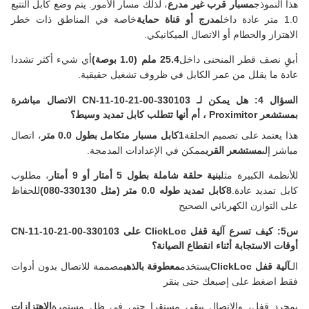
هذا النموذج
مسبار قرب غير مدرع
، لذلك مسار الأمور. يتم وضع كابل التتبع
1.0 متر عادة داخل
مدرج أو قناة حماية
خاصة في المناطق ذات خطر
الاهتزاز والحطام أو الاتصال الميكانيكي.
أبقِ نصف قطر المنحنى داخل
25.4 ملم (1.0 بوصة)
أي شيء أكثر تشددا
عادة ما يقلل من عمر الكابل في ظروف تشغيل حقيقية.
السؤال 4: هل يمكن لـ 330103-00-21-10-11-CN الاتصال مباشرة
بمستشعر Proximitor ، أم أنها تتطلب كابل تمديد وسيط؟
هذا يعتمد على تصميم الحلقة
1كابل مسبار متكامل بطول 0.0 متر
، اتصال
مباشر إلى
مستشعر القرب
ممكن في الإعدادات المدمجة.
للأنظمة الكبيرة مثل
بنية حلقة شاملة بطول 5 أمتار أو 9 أمتار
، مطلوب
كابل تمديد عادة.
8كابل تمديد طوله 0.0 متر (مثل 330130-080)
للحفاظ
على التوازن الكهربائي الصحيح
س5: كيف تسرع آلية قفل ClickLoc على 330103-00-21-10-11-CN
أوقات الاستجابة أثناء انقطاع الصيانة؟
الـ
آلية قفل ClickLoc
يستخدم
معطوفة بالذهب
مصممة للاتصال بدون أدوات
فقط اضغط على إصبعك حتى ينقر
بمجرد قفل، والاتصال يبقى مستقرا حتى في ظل مستمرة
الاهتزازات