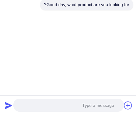
Good day, what product are you looking for?
أرسلي الآن
الهاتف：0086-180-20776792
البريد الإلكتروني：sales@amikon.cn
حولنا