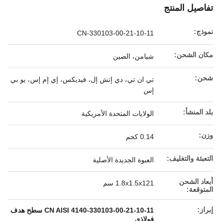
تفاصيل المنتج
نموذج:
330103-00-21-10-11-CN
مكان الشحن:
شيامن، الصين
شحن:
تي ان تي، دي إتش إل، فيديكس، إي إم إس، يو بي
إس
بلد المنشأ:
الولايات المتحدة الأمريكية
وزن:
0.14 كجم
التعبئة والتغليف:
العبوة الجديدة الأصلية
أبعاد الشحن
1.8x1.5x121 سم
المتوقعة:
إبراز:
330103-00-21-10-11-CN AISI 4140 سطح هدف
فولاذي