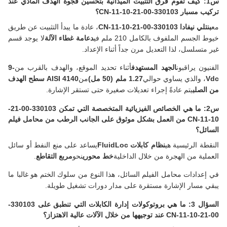
س1: كيف تقوم فرق التثبيت الميدانية بتحسين فجوة الهدف المادي عند
تركيب مسبار 330103-00-21-10-11-CN؟
مع
بنتلي نيفادا 330103-00-21-10-11-CN
، عادة ما يبدأ التثبيت عن طريق
خيوط الجسم الملفوف بالكامل 210 ملم في
دعامة غطاء الآلة
لا يوجد قسم
غير متسلسل، لذا التعديل مرن جداً أثناء الإعداد.
الفنيون يراقبون
الجهد المستهدف
أثناء تحديد الموقع، والهدف بالقرب من
-9
Vdc
، والذي يساوي حوالي
1.27 ملم (50 مل)
من
AISI 4140 سطح الهدف
من الصلب
يتم عادةً إجراء تعديلات صغيرة حتى تستقر الإشارة.
س2: ما هي الخصائص الفيزيائية المتخصصة التي تمكن 330103-00-21-
10-11-CN من العمل بشكل موثوق على الجانب الرطب من محامل فيلم
السائل؟
النقطة الرئيسية هي
نظام كابلات FluidLoc
يساعد على منع النفط أو سائل
العملية من الهجرة من خلال الداخلية
خط محوري
نحو
مربع التقاطع
.
في إعدادات محامل الفيلم السائل، هذا النوع من سلوك الختم هو غالبا ما
يبقي مسار الإشارة مستقرة على مدار دورات تشغيل طويلة.
السؤال 3: ما هي بروتوكولات إدارة الكابلات التي تنطبق على 330103-
00-21-10-11-CN عند توجيهها من خلال الآلات عالية الاهتزاز؟